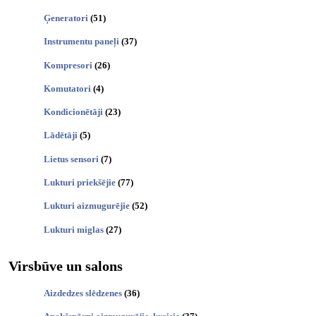
Ģeneratori
(51)
Instrumentu paneļi
(37)
Kompresori
(26)
Komutatori
(4)
Kondicionētāji
(23)
Lādētāji
(5)
Lietus sensori
(7)
Lukturi priekšējie
(77)
Lukturi aizmugurējie
(52)
Lukturi miglas
(27)
Virsbūve un salons
Aizdedzes slēdzenes
(36)