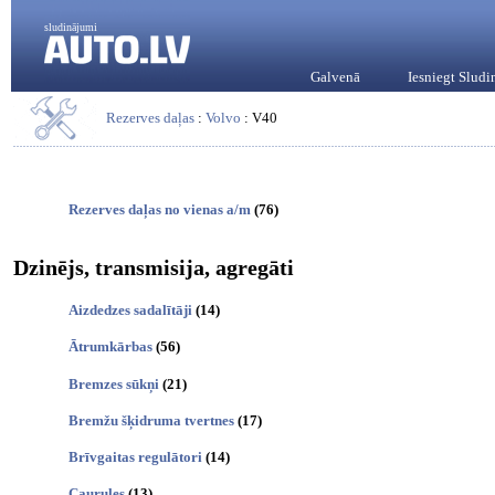
sludinājumi
Galvenā
Iesniegt Slud
Rezerves daļas
:
Volvo
: V40
Rezerves daļas no vienas a/m
(76)
Dzinējs, transmisija, agregāti
Aizdedzes sadalītāji
(14)
Ātrumkārbas
(56)
Bremzes sūkņi
(21)
Bremžu šķidruma tvertnes
(17)
Brīvgaitas regulātori
(14)
Caurules
(13)