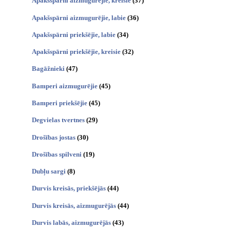
Apakšspārni aizmugurējie, kreisie
(37)
Apakšspārni aizmugurējie, labie
(36)
Apakšspārni priekšējie, labie
(34)
Apakšspārni priekšējie, kreisie
(32)
Bagāžnieki
(47)
Bamperi aizmugurējie
(45)
Bamperi priekšējie
(45)
Degvielas tvertnes
(29)
Drošības jostas
(30)
Drošības spilveni
(19)
Dubļu sargi
(8)
Durvis kreisās, priekšējās
(44)
Durvis kreisās, aizmugurējās
(44)
Durvis labās, aizmugurējās
(43)