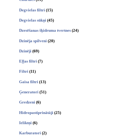
Degvielas filtri
(15)
Degvielas sūkņi
(45)
Dzesēšanas šķidruma tvertnes
(24)
Dzinēja spilveni
(20)
Dzinēji
(69)
Eļļas filtri
(7)
Filtri
(11)
Gaisa filtri
(13)
Ģeneratori
(51)
Gredzeni
(6)
Hidropastiprinātāji
(25)
Ieliktņi
(6)
Karburatori
(2)