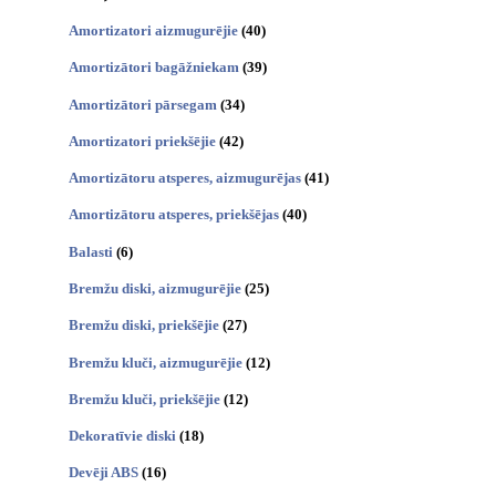
Amortizatori aizmugurējie
(40)
Amortizātori bagāžniekam
(39)
Amortizātori pārsegam
(34)
Amortizatori priekšējie
(42)
Amortizātoru atsperes, aizmugurējas
(41)
Amortizātoru atsperes, priekšējas
(40)
Balasti
(6)
Bremžu diski, aizmugurējie
(25)
Bremžu diski, priekšējie
(27)
Bremžu kluči, aizmugurējie
(12)
Bremžu kluči, priekšējie
(12)
Dekoratīvie diski
(18)
Devēji ABS
(16)