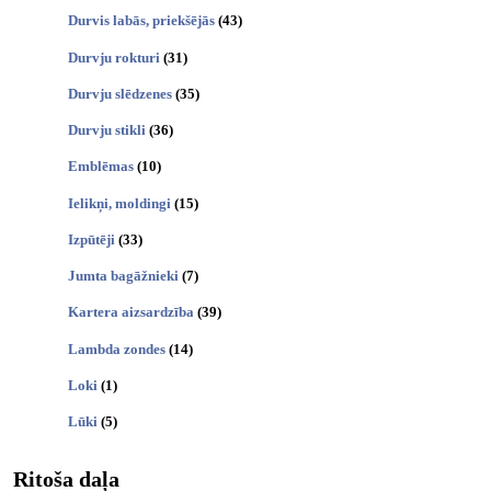
Durvis labās, priekšējās
(43)
Durvju rokturi
(31)
Durvju slēdzenes
(35)
Durvju stikli
(36)
Emblēmas
(10)
Ielikņi, moldingi
(15)
Izpūtēji
(33)
Jumta bagāžnieki
(7)
Kartera aizsardzība
(39)
Lambda zondes
(14)
Loki
(1)
Lūki
(5)
Ritoša daļa