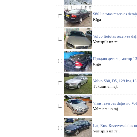
S80 lietotas rezerves detaļ
Rīga
Volvo lietotas rezerves d
Ventspils un raj.
Продаю детали, мотор 13
Rīga
Volvo S80, D5, 129 kw, 136
Tukums un raj.
Visas rezerves daļas no Vo
Valmiera un raj.
Lat, Rus. Rezerves daļas 
Ventspils un raj.