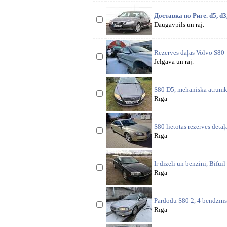
Доставка по Риге. d5, d3
Daugavpils un raj.
Rezerves daļas Volvo S80
Jelgava un raj.
S80 D5, mehāniskā ātrumkā
Rīga
S80 lietotas rezerves detaļ
Rīga
Ir dizeli un benzini, Bif
Rīga
Pārdodu S80 2, 4 bendzīns 
Rīga