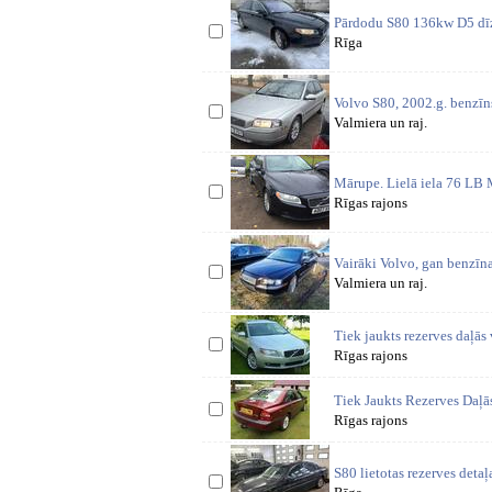
Pārdodu S80 136kw D5 dīze
Rīga
Volvo S80, 2002.g. benzīns 
Valmiera un raj.
Mārupe. Lielā iela 76 LB 
Rīgas rajons
Vairāki Volvo, gan benzīna
Valmiera un raj.
Tiek jaukts rezerves daļās
Rīgas rajons
Tiek Jaukts Rezerves Daļ
Rīgas rajons
S80 lietotas rezerves detaļ