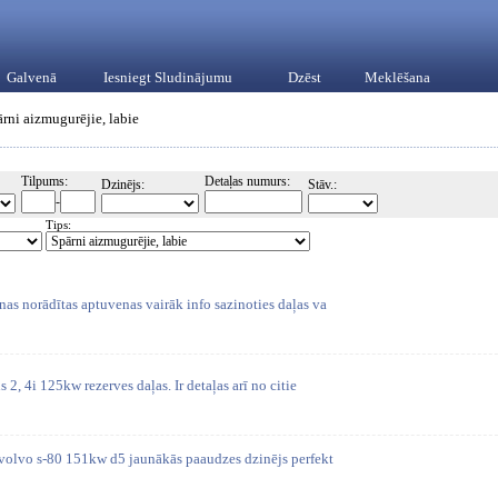
Galvenā
Iesniegt Sludinājumu
Dzēst
Meklēšana
ārni aizmugurējie, labie
Tilpums:
Detaļas numurs:
Dzinējs:
Stāv.:
-
Tips:
as norādītas aptuvenas vairāk info sazinoties daļas va
2, 4i 125kw rezerves daļas. Ir detaļas arī no citie
s volvo s-80 151kw d5 jaunākās paaudzes dzinējs perfekt