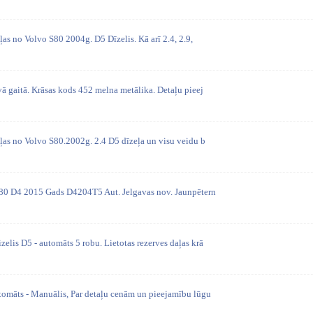
ļas no Volvo S80 2004g. D5 Dīzelis. Kā arī 2.4, 2.9,
vā gaitā. Krāsas kods 452 melna metālika. Detaļu pieej
aļas no Volvo S80.2002g. 2.4 D5 dīzeļa un visu veidu b
S80 D4 2015 Gads D4204T5 Aut. Jelgavas nov. Jaunpētern
elis D5 - automāts 5 robu. Lietotas rezerves daļas krā
utomāts - Manuālis, Par detaļu cenām un pieejamību lūgu