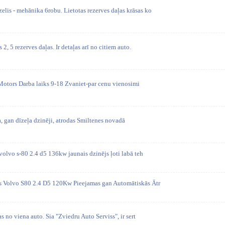
lis - mehānika 6robu. Lietotas rezerves daļas krāsas ko
2, 5 rezerves daļas. Ir detaļas arī no citiem auto.
Motors Darba laiks 9-18 Zvaniet-par cenu vienosimi
, gan dīzeļa dzinēji, atrodas Smiltenes novadā
 volvo s-80 2.4 d5 136kw jaunais dzinējs ļoti labā teh
ās Volvo S80 2.4 D5 120Kw Pieejamas gan Automātiskās Ātr
as no viena auto. Sia "Zviedru Auto Serviss", ir sert