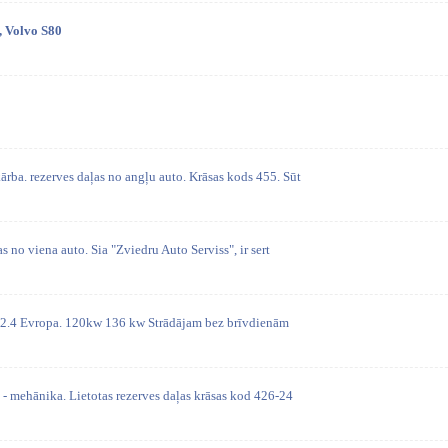
, Volvo S80
rba. rezerves daļas no angļu auto. Krāsas kods 455. Sūt
as no viena auto. Sia "Zviedru Auto Serviss", ir sert
uil 2.4 Evropa. 120kw 136 kw Strādājam bez brīvdienām
- mehānika. Lietotas rezerves daļas krāsas kod 426-24