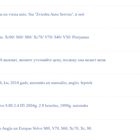
as no viena auto. Sia "Zviedru Auto Serviss", ir sert
aļas. Xc90/ S60/ S80/ Xc70/ V70/ S40/ V50/ Pieejamas
6 киловат, звоните уточняйте цену, поскоку она может меня
, kw, 2010.gads, automāts un manuālis, anglis. Iepriek
lvo S 80 2.4 D5 2004g. 2.9 benzīns, 1999g. automāts
no Angļu un Eiropas Volvo S80, V70, S60, Xc70, Xc, 90.