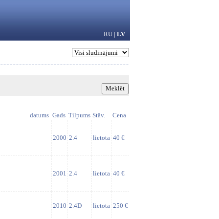
RU
|
LV
datums
Gads
Tilpums
Stāv.
Cena
2000
2.4
lietota
40 €
2001
2.4
lietota
40 €
2010
2.4D
lietota
250 €