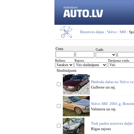
sludinājumi
Rezerves daļas
:
Volvo
:
S80
: Sp
Cena:
Gads:
-
-
Režīms:
Rajons:
Darījuma veids:
Sludinājumi
Pārdodu dalas no Volvo cen
Gulbene un raj.
Volvo S80. 2001.g. Benzīns 
Valmiera un raj.
Tiek jaukts rezerves daļā
Rīgas rajons