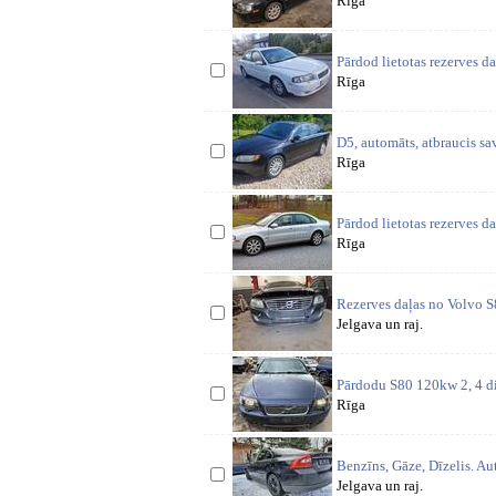
Rīga
Pārdod lietotas rezerves da
Rīga
D5, automāts, atbraucis sa
Rīga
Pārdod lietotas rezerves d
Rīga
Rezerves daļas no Volvo 
Jelgava un raj.
Pārdodu S80 120kw 2, 4 diz
Rīga
Benzīns, Gāze, Dīzelis. A
Jelgava un raj.