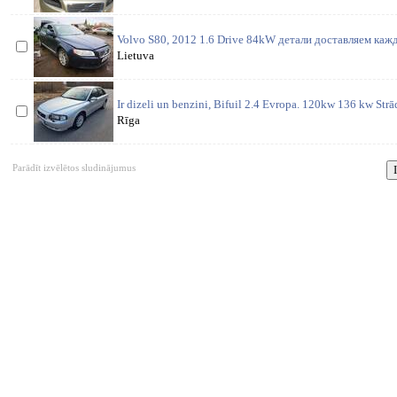
Volvo S80, 2012 1.6 Drive 84kW детали доставляем кажд
Lietuva
Ir dizeli un benzini, Bifuil 2.4 Evropa. 120kw 136 kw St
Rīga
Parādīt izvēlētos sludinājumus