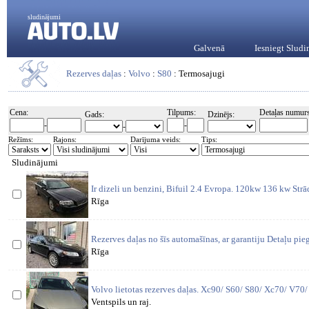
sludinājumi
Galvenā
Iesniegt Slud
Rezerves daļas
:
Volvo
:
S80
: Termosajugi
Cena:
Tilpums:
Detaļas numurs
Gads:
Dzinējs:
-
-
-
Režīms:
Rajons:
Darījuma veids:
Tips:
Sludinājumi
Ir dizeli un benzini, Bifuil 2.4 Evropa. 120kw 136 kw St
Rīga
Rezerves daļas no šīs automašīnas, ar garantiju Detaļu pi
Rīga
Volvo lietotas rezerves daļas. Xc90/ S60/ S80/ Xc70/ V70
Ventspils un raj.