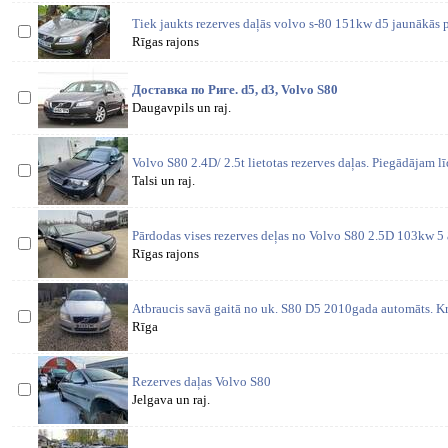
Tiek jaukts rezerves daļās volvo s-80 151kw d5 jaunākās 
Rīgas rajons
Доставка по Риге. d5, d3, Volvo S80
Daugavpils un raj.
Volvo S80 2.4D/ 2.5t lietotas rezerves daļas. Piegādājam l
Talsi un raj.
Pārdodas vises rezerves deļas no Volvo S80 2.5D 103kw 5
Rīgas rajons
Atbraucis savā gaitā no uk. S80 D5 2010gada automāts. Kr
Rīga
Rezerves daļas Volvo S80
Jelgava un raj.