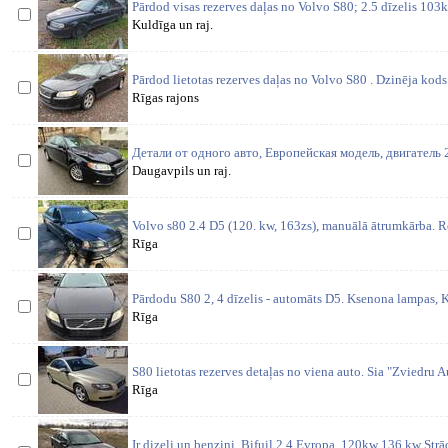
Pārdod visas rezerves daļas no Volvo S80; 2.5 dīzelis 103
Kuldīga un raj.
Pārdod lietotas rezerves daļas no Volvo S80 . Dzinēja k
Rīgas rajons
Детали от одного авто, Европейская модель, двигатель 2
Daugavpils un raj.
Volvo s80 2.4 D5 (120. kw, 163zs), manuālā ātrumkārba. Re
Rīga
Pārdodu S80 2, 4 dīzelis - automāts D5. Ksenona lampas, K
Rīga
S80 lietotas rezerves detaļas no viena auto. Sia "Zviedru Aut
Rīga
Ir dizeli un benzini, Bifuil 2.4 Evropa. 120kw 136 kw St