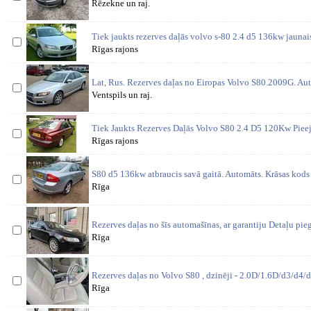
Rēzekne un raj.
Tiek jaukts rezerves daļās volvo s-80 2.4 d5 136kw jaunais
Rīgas rajons
Lat, Rus. Rezerves daļas no Eiropas Volvo S80.2009G. Auto
Ventspils un raj.
Tiek Jaukts Rezerves Daļās Volvo S80 2.4 D5 120Kw Piee
Rīgas rajons
S80 d5 136kw atbraucis savā gaitā. Automāts. Krāsas kods 
Rīga
Rezerves daļas no šīs automašīnas, ar garantiju Detaļu pi
Rīga
Rezerves daļas no Volvo S80 , dzinēji - 2.0D/1.6D/d3/d4/d
Rīga