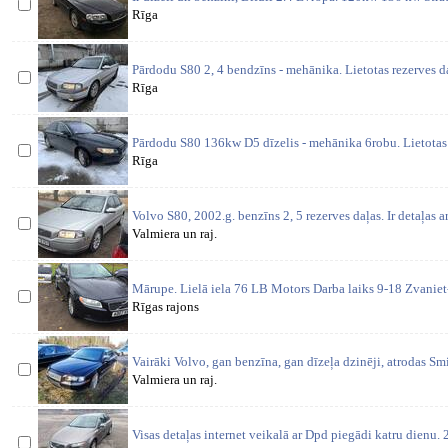
Rīga
Pārdodu S80 2, 4 bendzīns - mehānika. Lietotas rezerves d
Rīga
Pārdodu S80 136kw D5 dīzelis - mehānika 6robu. Lietotas 
Rīga
Volvo S80, 2002.g. benzīns 2, 5 rezerves daļas. Ir detaļas a
Valmiera un raj.
Mārupe. Lielā iela 76 LB Motors Darba laiks 9-18 Zvaniet
Rīgas rajons
Vairāki Volvo, gan benzīna, gan dīzeļa dzinēji, atrodas S
Valmiera un raj.
Visas detaļas internet veikalā ar Dpd piegādi katru dienu