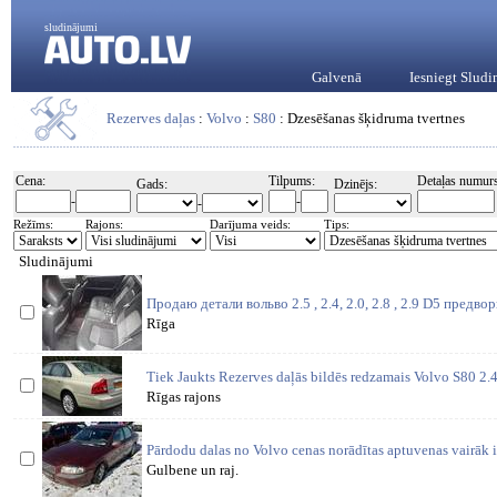
sludinājumi
Galvenā
Iesniegt Slud
Rezerves daļas
:
Volvo
:
S80
: Dzesēšanas šķidruma tvertnes
Cena:
Tilpums:
Detaļas numurs
Gads:
Dzinējs:
-
-
-
Režīms:
Rajons:
Darījuma veids:
Tips:
Sludinājumi
Продаю детали вольво 2.5 , 2.4, 2.0, 2.8 , 2.9 D5 предв
Rīga
Tiek Jaukts Rezerves daļās bildēs redzamais Volvo S80 2
Rīgas rajons
Pārdodu dalas no Volvo cenas norādītas aptuvenas vairāk i
Gulbene un raj.