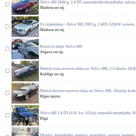
Volvo s80 2006.g. 2.4 D5, automātiskā ātrumkārba, salons,
Madona un raj.
Uz izjaukšanu - Volvo S80 2005.g. 2.4D5 120kW, xenons,
Madona un raj.
Rezerves daļas Volvo S80
Jelgava un raj.
Pārdod visas rezerves daļas no Volvo S80; 2.5 dīzelis 103
Kuldīga un raj.
Pārdod lietotas rezerves daļas no Volvo S80 . Dzinēja k
Rīgas rajons
Volvo s80 2.4 D5 (120. kw, 163zs), manuālā ātrumkārba. Re
Rīga
Dzinējs, ātrumkārba, starteris, ģenerātors, pusasis, bamperi,