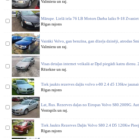
Valmiera un raj.
Mārupe. Lielā iela 76 LB Motors Darba laiks 9-18 Zvaniet
Rīgas rajons
Vairāki Volvo, gan benzīna, gan dīzeļa dzinēji, atrodas S
Valmiera un raj.
Visas detaļas internet veikalā ar Dpd piegādi katru dienu
Rēzekne un raj.
Tiek jaukts rezerves daļās volvo s-80 2.4 d5 136kw jaunais
Rīgas rajons
Lat, Rus. Rezerves daļas no Eiropas Volvo S80.2009G. Auto
Ventspils un raj.
Tiek Jaukts Rezerves Daļās Volvo S80 2.4 D5 120Kw Piee
Rīgas rajons