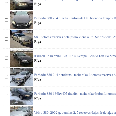
Rīga
Pārdodu S80 2, 4 dīzelis - automāts D5. Ksenona lampas, K
Rīga
S80 lietotas rezerves detaļas no viena auto. Sia "Zviedru Aut
Rīga
Ir dizeli un benzini, Bifuil 2.4 Evropa. 120kw 136 kw St
Rīga
Pārdodu S80 2, 4 bendzīns - mehānika. Lietotas rezerves d
Rīga
Pārdodu S80 136kw D5 dīzelis - mehānika 6robu. Lietotas 
Rīga
Volvo S80, 2002.g. benzīns 2, 5 rezerves daļas. Ir detaļas a