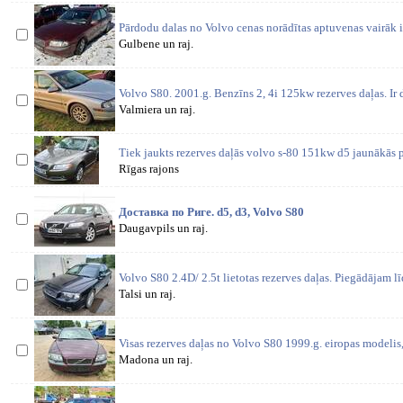
Pārdodu dalas no Volvo cenas norādītas aptuvenas vairāk i
Gulbene un raj.
Volvo S80. 2001.g. Benzīns 2, 4i 125kw rezerves daļas. Ir d
Valmiera un raj.
Tiek jaukts rezerves daļās volvo s-80 151kw d5 jaunākās 
Rīgas rajons
Доставка по Риге. d5, d3, Volvo S80
Daugavpils un raj.
Volvo S80 2.4D/ 2.5t lietotas rezerves daļas. Piegādājam l
Talsi un raj.
Visas rezerves daļas no Volvo S80 1999.g. eiropas modeli
Madona un raj.