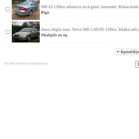
S80 d5 136kw atbraucis savā gaitā. Automāts. Krāsas kods 
Rīga
Jaucu Anglu auto. Volvo S80 2.4D D5 120kw. Sīkāka info
Jēkabpils un raj.
Iepriekšēji
Parādīt izvēlētos sludinājumus