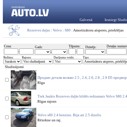
sludinājumi
Galvenā
Iesniegt Slud
Rezerves daļas
:
Volvo
:
S80
: Amortizātoru atsperes, priekšējas
Cena:
Tilpums:
Detaļas numurs
Gads:
Dzinējs:
-
-
-
Režīms:
Rajons:
Darījuma veids:
Tips:
Sludinājumi
Продаю детали вольво 2.5 , 2.4, 2.0, 2.8 , 2.9 D5 предв
Rīga
Tiek Jaukts Rezerves daļās bildēs redzamais Volvo S80 2
Rīgas rajons
Volvo s80 2.4 benzins. Bija ari 2.5 dizelis.
Rēzekne un raj.