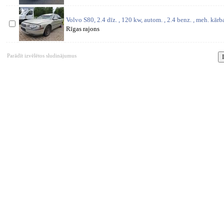
Volvo S80, 2.4 dīz. , 120 kw, autom. , 2.4 benz. , meh. kārb
Rīgas rajons
Parādīt izvēlētos sludinājumus