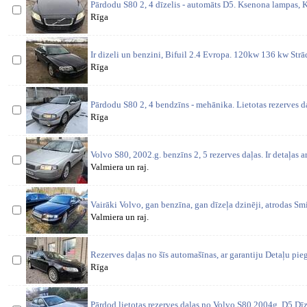
Pārdodu S80 2, 4 dīzelis - automāts D5. Ksenona lampas, K
Rīga
Ir dizeli un benzini, Bifuil 2.4 Evropa. 120kw 136 kw St
Rīga
Pārdodu S80 2, 4 bendzīns - mehānika. Lietotas rezerves d
Rīga
Volvo S80, 2002.g. benzīns 2, 5 rezerves daļas. Ir detaļas a
Valmiera un raj.
Vairāki Volvo, gan benzīna, gan dīzeļa dzinēji, atrodas S
Valmiera un raj.
Rezerves daļas no šīs automašīnas, ar garantiju Detaļu pi
Rīga
Pārdod lietotas rezerves daļas no Volvo S80 2004g. D5 Dīzel