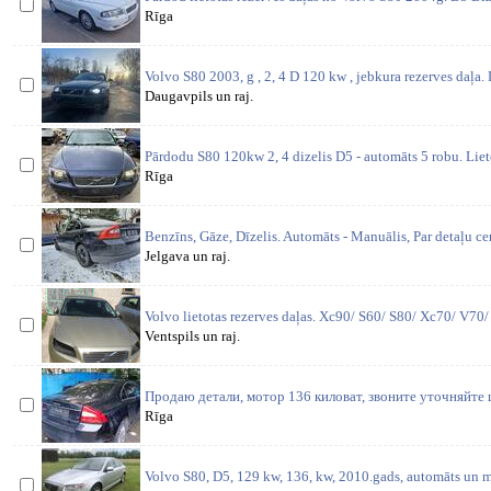
Rīga
Volvo S80 2003, g , 2, 4 D 120 kw , jebkura rezerves daļa.
Daugavpils un raj.
Pārdodu S80 120kw 2, 4 dizelis D5 - automāts 5 robu. Lieto
Rīga
Benzīns, Gāze, Dīzelis. Automāts - Manuālis, Par detaļu 
Jelgava un raj.
Volvo lietotas rezerves daļas. Xc90/ S60/ S80/ Xc70/ V70
Ventspils un raj.
Продаю детали, мотор 136 киловат, звоните уточняйте 
Rīga
Volvo S80, D5, 129 kw, 136, kw, 2010.gads, automāts un ma