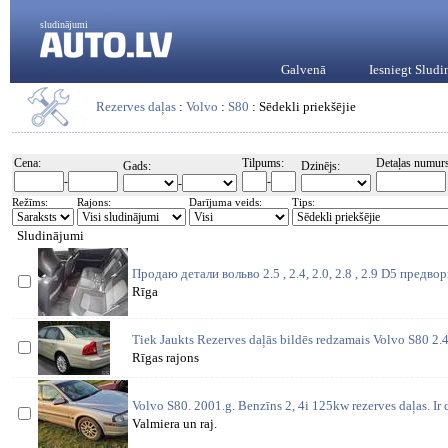
sludinājumi
Galvenā
Iesniegt Slud
Rezerves daļas
:
Volvo
:
S80
: Sēdekli priekšējie
Cena:
Tilpums:
Detaļas numurs
Gads:
Dzinējs:
-
-
-
Režīms:
Rajons:
Darījuma veids:
Tips:
Sludinājumi
Продаю детали вольво 2.5 , 2.4, 2.0, 2.8 , 2.9 D5 предв
Rīga
Tiek Jaukts Rezerves daļās bildēs redzamais Volvo S80 2
Rīgas rajons
Volvo S80. 2001.g. Benzīns 2, 4i 125kw rezerves daļas. Ir d
Valmiera un raj.