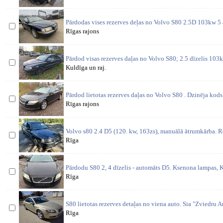
Pārdodas vises rezerves deļas no Volvo S80 2.5D 103kw 5
Rīgas rajons
Pārdod visas rezerves daļas no Volvo S80; 2.5 dīzelis 103
Kuldīga un raj.
Pārdod lietotas rezerves daļas no Volvo S80 . Dzinēja k
Rīgas rajons
Volvo s80 2.4 D5 (120. kw, 163zs), manuālā ātrumkārba. Re
Rīga
Pārdodu S80 2, 4 dīzelis - automāts D5. Ksenona lampas, K
Rīga
S80 lietotas rezerves detaļas no viena auto. Sia "Zviedru Aut
Rīga