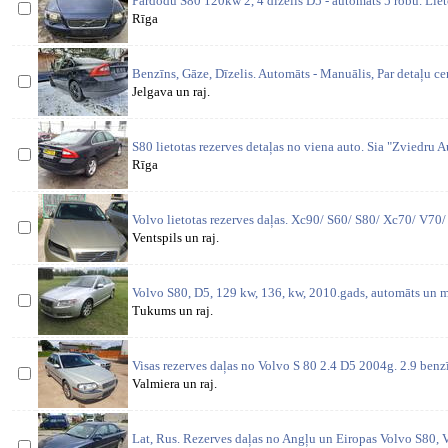
Pārdodu S80 120kw 2, 4 dizelis D5 - automāts 5 robu. Lieto
Rīga
Benzīns, Gāze, Dīzelis. Automāts - Manuālis, Par detaļu 
Jelgava un raj.
S80 lietotas rezerves detaļas no viena auto. Sia "Zviedru Aut
Rīga
Volvo lietotas rezerves daļas. Xc90/ S60/ S80/ Xc70/ V70
Ventspils un raj.
Volvo S80, D5, 129 kw, 136, kw, 2010.gads, automāts un ma
Tukums un raj.
Visas rezerves daļas no Volvo S 80 2.4 D5 2004g. 2.9 benz
Valmiera un raj.
Lat, Rus. Rezerves daļas no Angļu un Eiropas Volvo S80, 