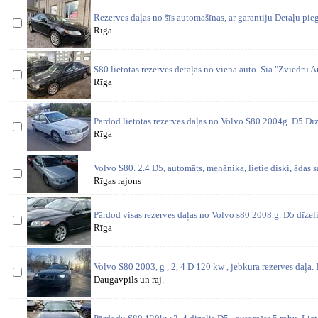
Rezerves daļas no šīs automašīnas, ar garantiju Detaļu pi
Rīga
S80 lietotas rezerves detaļas no viena auto. Sia "Zviedru Aut
Rīga
Pārdod lietotas rezerves daļas no Volvo S80 2004g. D5 Dīzel
Rīga
Volvo S80. 2.4 D5, automāts, mehānika, lietie diski, ādas s
Rīgas rajons
Pārdod visas rezerves daļas no Volvo s80 2008.g. D5 dīzeli
Rīga
Volvo S80 2003, g , 2, 4 D 120 kw , jebkura rezerves daļa.
Daugavpils un raj.