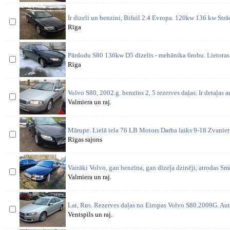
Ir dizeli un benzini, Bifuil 2.4 Evropa. 120kw 136 kw St
Rīga
Pārdodu S80 136kw D5 dīzelis - mehānika 6robu. Lietotas 
Rīga
Volvo S80, 2002.g. benzīns 2, 5 rezerves daļas. Ir detaļas a
Valmiera un raj.
Mārupe. Lielā iela 76 LB Motors Darba laiks 9-18 Zvaniet
Rīgas rajons
Vairāki Volvo, gan benzīna, gan dīzeļa dzinēji, atrodas S
Valmiera un raj.
Lat, Rus. Rezerves daļas no Eiropas Volvo S80.2009G. Auto
Ventspils un raj.