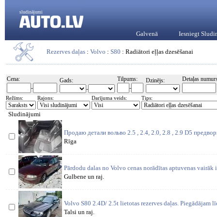
sludinājumi
Galvenā
Iesniegt Slud
Rezerves daļas
:
Volvo
:
S80
: Radiātori eļļas dzesēšanai
Cena:
Tilpums:
Detaļas numurs
Gads:
Dzinējs:
-
-
-
Režīms:
Rajons:
Darījuma veids:
Tips:
Sludinājumi
Продаю детали вольво 2.5 , 2.4, 2.0, 2.8 , 2.9 D5 предв
Rīga
Pārdodu dalas no Volvo cenas norādītas aptuvenas vairāk i
Gulbene un raj.
Volvo S80 2.4D/ 2.5t lietotas rezerves daļas. Piegādājam l
Talsi un raj.