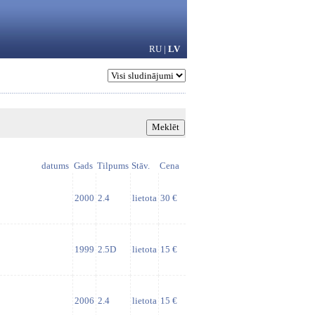
RU
|
LV
datums
Gads
Tilpums
Stāv.
Cena
2000
2.4
lietota
30 €
1999
2.5D
lietota
15 €
2006
2.4
lietota
15 €