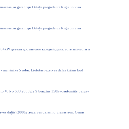
mašīnas, ar garantiju Detaļu piegāde uz Rīgu un visā
mašīnas, ar garantiju Detaļu piegāde uz Rīgu un visā
e 84kW детали доставляем каждый день. есть запчасти и
- mehānika 5 robu. Lietotas rezerves daļas krāsas kod
uto Volvo S80 2000g 2.9 benzīns 150kw, automāts. Jelgav
ves daļās) 2000g .rezerves daļas no vienas a/m. Cenas