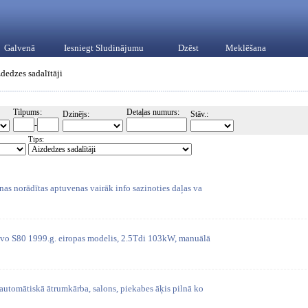
Galvenā
Iesniegt Sludinājumu
Dzēst
Meklēšana
dedzes sadalītāji
Tilpums:
Detaļas numurs:
Dzinējs:
Stāv.:
-
Tips:
as norādītas aptuvenas vairāk info sazinoties daļas va
olvo S80 1999.g. eiropas modelis, 2.5Tdi 103kW, manuālā
automātiskā ātrumkārba, salons, piekabes āķis pilnā ko