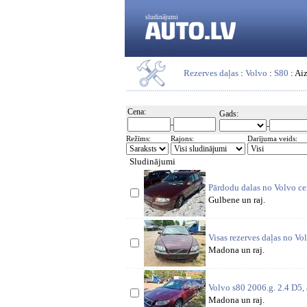
sludinājumi
Rezerves daļas
:
Volvo
:
S80
: Aiz
Cena:
Gads:
-
-
Režīms:
Rajons:
Darījuma veids:
Sludinājumi
Pārdodu dalas no Volvo cen
Gulbene un raj.
Visas rezerves daļas no V
Madona un raj.
Volvo s80 2006.g. 2.4 D5, 
Madona un raj.