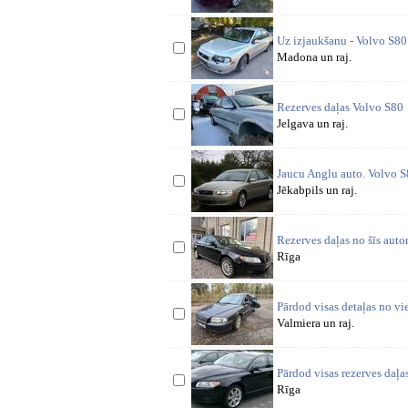
Uz izjaukšanu - Volvo S8
Madona un raj.
Rezerves daļas Volvo S80
Jelgava un raj.
Jaucu Anglu auto. Volvo S
Jēkabpils un raj.
Rezerves daļas no šīs auto
Rīga
Pārdod visas detaļas no vi
Valmiera un raj.
Pārdod visas rezerves daļa
Rīga