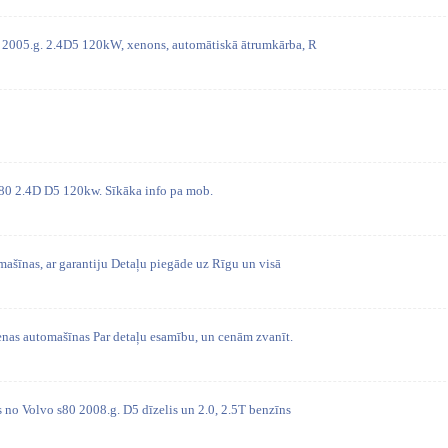
0 2005.g. 2.4D5 120kW, xenons, automātiskā ātrumkārba, R
80 2.4D D5 120kw. Sīkāka info pa mob.
mašīnas, ar garantiju Detaļu piegāde uz Rīgu un visā
enas automašīnas Par detaļu esamību, un cenām zvanīt.
s no Volvo s80 2008.g. D5 dīzelis un 2.0, 2.5T benzīns