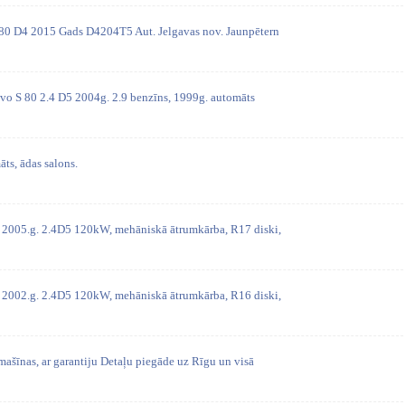
S80 D4 2015 Gads D4204T5 Aut. Jelgavas nov. Jaunpētern
lvo S 80 2.4 D5 2004g. 2.9 benzīns, 1999g. automāts
ts, ādas salons.
 2005.g. 2.4D5 120kW, mehāniskā ātrumkārba, R17 diski,
 2002.g. 2.4D5 120kW, mehāniskā ātrumkārba, R16 diski,
mašīnas, ar garantiju Detaļu piegāde uz Rīgu un visā