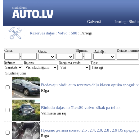
sludinājumi
Galvenā
Iesniegt Slud
Rezerves daļas
:
Volvo
:
S80
: Pārsegi
Cena:
Tilpums:
Detaļas numurs
Gads:
Dzinējs:
-
-
-
Režīms:
Rajons:
Darījuma veids:
Tips:
Sludinājumi
Piedavāju plašu auto rezerves daļu klāstu optika spoguli v
Rīga
Pārdodu daļas no šīte s80 volvo. sīkak pa tel nr.
Valmiera un raj.
Продаю детали вольво 2.5 , 2.4, 2.0, 2.8 , 2.9 D5 предв
Rīga