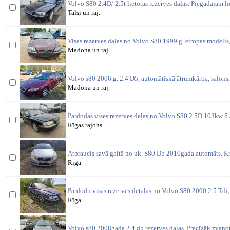
Volvo S80 2.4D/ 2.5t lietotas rezerves daļas. Piegādājam l
Talsi un raj.
Visas rezerves daļas no Volvo S80 1999.g. eiropas modeli
Madona un raj.
Volvo s80 2006.g. 2.4 D5, automātiskā ātrumkārba, salons,
Madona un raj.
Pārdodas vises rezerves deļas no Volvo S80 2.5D 103kw 5
Rīgas rajons
Atbraucis savā gaitā no uk. S80 D5 2010gada automāts. Kr
Rīga
Pārdodu visas rezerves detaļas no Volvo S80 2000 2.5 Td
Rīga
Volvo s80 2008gada 2.4 d5 rezerves daļas. Precīzāk zvanot