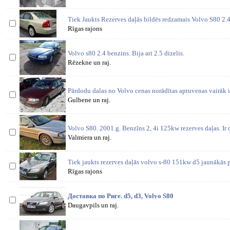
Tiek Jaukts Rezerves daļās bildēs redzamais Volvo S80 2
Rīgas rajons
Volvo s80 2.4 benzins. Bija ari 2.5 dizelis.
Rēzekne un raj.
Pārdodu dalas no Volvo cenas norādītas aptuvenas vairāk i
Gulbene un raj.
Volvo S80. 2001.g. Benzīns 2, 4i 125kw rezerves daļas. Ir d
Valmiera un raj.
Tiek jaukts rezerves daļās volvo s-80 151kw d5 jaunākās 
Rīgas rajons
Доставка по Риге. d5, d3, Volvo S80
Daugavpils un raj.