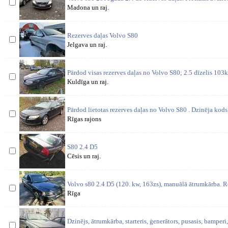
Madona un raj.
Rezerves daļas Volvo S80
Jelgava un raj.
Pārdod visas rezerves daļas no Volvo S80; 2.5 dīzelis 103
Kuldīga un raj.
Pārdod lietotas rezerves daļas no Volvo S80 . Dzinēja k
Rīgas rajons
S80 2.4 D5
Cēsis un raj.
Volvo s80 2.4 D5 (120. kw, 163zs), manuālā ātrumkārba. Re
Rīga
Dzinējs, ātrumkārba, starteris, ģenerātors, pusasis, bamperi,