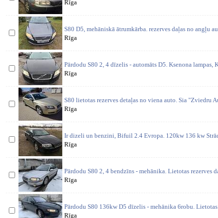
Rīga
S80 D5, mehāniskā ātrumkārba. rezerves daļas no angļu au
Rīga
Pārdodu S80 2, 4 dīzelis - automāts D5. Ksenona lampas, K
Rīga
S80 lietotas rezerves detaļas no viena auto. Sia "Zviedru Aut
Rīga
Ir dizeli un benzini, Bifuil 2.4 Evropa. 120kw 136 kw St
Rīga
Pārdodu S80 2, 4 bendzīns - mehānika. Lietotas rezerves d
Rīga
Pārdodu S80 136kw D5 dīzelis - mehānika 6robu. Lietotas 
Rīga