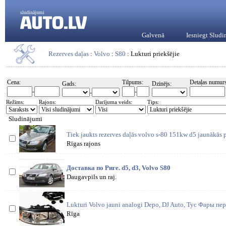
sludinājumi
Galvenā
Iesniegt Slud
Rezerves daļas
:
Volvo
:
S80
: Lukturi priekšējie
Cena:
Tilpums:
Detaļas numurs
Gads:
Dzinējs:
-
-
-
Režīms:
Rajons:
Darījuma veids:
Tips:
Sludinājumi
Tiek jaukts rezerves daļās volvo s-80 151kw d5 jaunākās 
Rīgas rajons
Доставка по Риге. d5, d3, Volvo S80
Daugavpils un raj.
Lukturi Volvo jauni analogi Depo, DJ Auto, Tyc Фары пер
Rīga