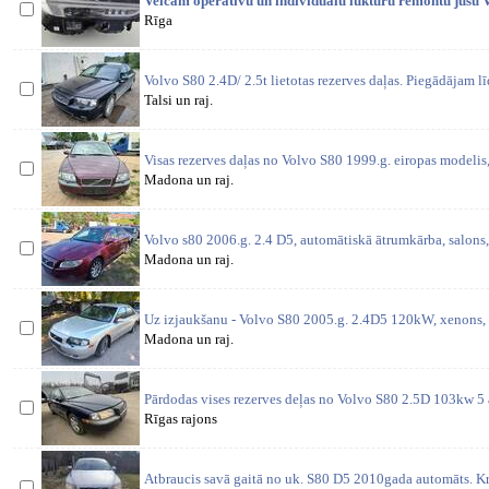
Veicam operatīvu un individuālu lukturu remontu jūsu V
Rīga
Volvo S80 2.4D/ 2.5t lietotas rezerves daļas. Piegādājam l
Talsi un raj.
Visas rezerves daļas no Volvo S80 1999.g. eiropas modeli
Madona un raj.
Volvo s80 2006.g. 2.4 D5, automātiskā ātrumkārba, salons,
Madona un raj.
Uz izjaukšanu - Volvo S80 2005.g. 2.4D5 120kW, xenons,
Madona un raj.
Pārdodas vises rezerves deļas no Volvo S80 2.5D 103kw 5
Rīgas rajons
Atbraucis savā gaitā no uk. S80 D5 2010gada automāts. Kr