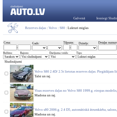
sludinājumi
Galvenā
Iesniegt Slud
Rezerves daļas
:
Volvo
:
S80
: Lukturi miglas
Cena:
Tilpums:
Detaļas numurs
Gads:
Dzinējs:
-
-
-
Režīms:
Rajons:
Darījuma veids:
Tips:
Sludinājumi
Volvo S80 2.4D/ 2.5t lietotas rezerves daļas. Piegādājam l
Talsi un raj.
Visas rezerves daļas no Volvo S80 1999.g. eiropas modeli
Madona un raj.
Volvo s80 2006.g. 2.4 D5, automātiskā ātrumkārba, salons,
Madona un raj.