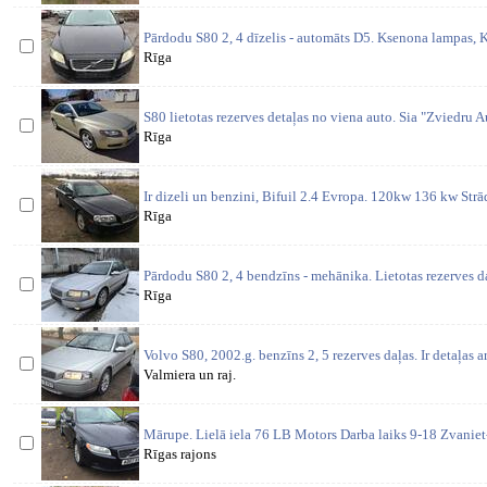
Pārdodu S80 2, 4 dīzelis - automāts D5. Ksenona lampas, K
Rīga
S80 lietotas rezerves detaļas no viena auto. Sia "Zviedru Aut
Rīga
Ir dizeli un benzini, Bifuil 2.4 Evropa. 120kw 136 kw St
Rīga
Pārdodu S80 2, 4 bendzīns - mehānika. Lietotas rezerves d
Rīga
Volvo S80, 2002.g. benzīns 2, 5 rezerves daļas. Ir detaļas a
Valmiera un raj.
Mārupe. Lielā iela 76 LB Motors Darba laiks 9-18 Zvaniet
Rīgas rajons