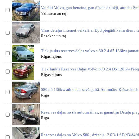
Vairāki Volvo, gan benzīna, gan dīzeļa dzinēji, atrodas S
Valmiera un raj.
Visas detaļas internet veikalā ar Dpd piegādi katru dienu
Rēzekne un raj.
Tiek jaukts rezerves daļās volvo s-80 2.4 d5 136kw jaunais
Rīgas rajons
Tiek Jaukts Rezerves Daļās Volvo S80 2.4 D5 120Kw Piee
Rīgas rajons
S80 d5 136kw atbraucis savā gaitā. Automāts. Krāsas kods 
Rīga
Rezerves daļas no šīs automašīnas, ar garantiju Detaļu pi
Rīga
Rezerves daļas no Volvo S80 , dzinēji - 2.0D/1.6D/d3/d4/d