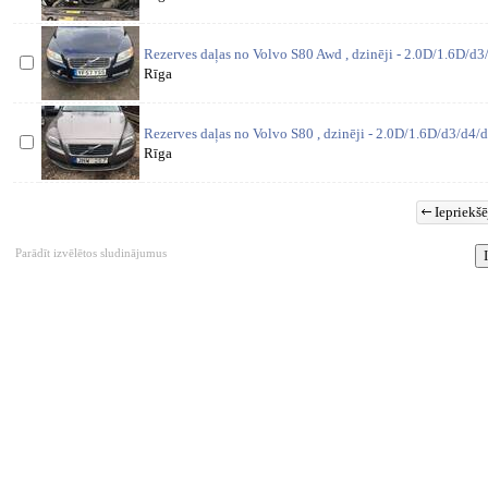
Rezerves daļas no Volvo S80 Awd , dzinēji - 2.0D/1.6D/d3
Rīga
Rezerves daļas no Volvo S80 , dzinēji - 2.0D/1.6D/d3/d4/d
Rīga
Iepriekšē
Parādīt izvēlētos sludinājumus