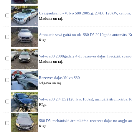
Uz izjaukšanu - Volvo S80 2005.g. 2.4D5 120kW, xenons,
Madona un raj.
Atbraucis savā gaitā no uk. S80 D5 2010gada automāts. Kr
Rīga
Volvo s80 2008gada 2.4 d5 rezerves daļas. Precīzāk zvanot
Madona un raj.
Rezerves daļas Volvo S80
Jelgava un raj.
Volvo s80 2.4 D5 (120. kw, 163zs), manuālā ātrumkārba. Re
Rīga
S80 D5, mehāniskā ātrumkārba. rezerves daļas no angļu au
Rīga