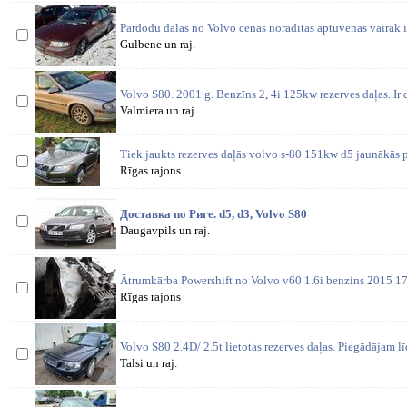
Pārdodu dalas no Volvo cenas norādītas aptuvenas vairāk i
Gulbene un raj.
Volvo S80. 2001.g. Benzīns 2, 4i 125kw rezerves daļas. Ir d
Valmiera un raj.
Tiek jaukts rezerves daļās volvo s-80 151kw d5 jaunākās 
Rīgas rajons
Доставка по Риге. d5, d3, Volvo S80
Daugavpils un raj.
Ātrumkārba Powershift no Volvo v60 1.6i benzins 2015 1
Rīgas rajons
Volvo S80 2.4D/ 2.5t lietotas rezerves daļas. Piegādājam l
Talsi un raj.