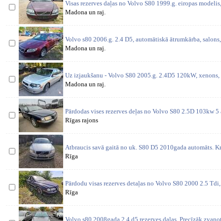
Visas rezerves daļas no Volvo S80 1999.g. eiropas modeli
Madona un raj.
Volvo s80 2006.g. 2.4 D5, automātiskā ātrumkārba, salons,
Madona un raj.
Uz izjaukšanu - Volvo S80 2005.g. 2.4D5 120kW, xenons,
Madona un raj.
Pārdodas vises rezerves deļas no Volvo S80 2.5D 103kw 5
Rīgas rajons
Atbraucis savā gaitā no uk. S80 D5 2010gada automāts. Kr
Rīga
Pārdodu visas rezerves detaļas no Volvo S80 2000 2.5 Td
Rīga
Volvo s80 2008gada 2.4 d5 rezerves daļas. Precīzāk zvanot