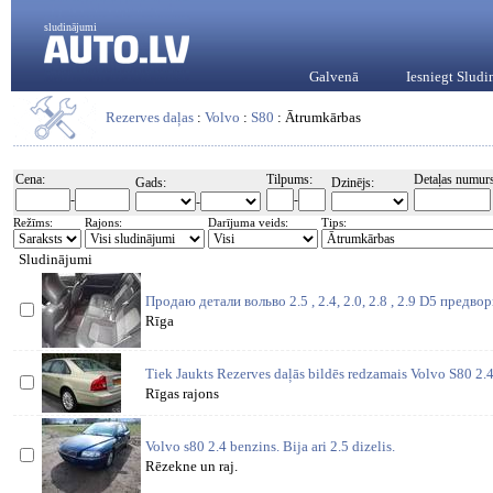
sludinājumi
Galvenā
Iesniegt Slud
Rezerves daļas
:
Volvo
:
S80
: Ātrumkārbas
Cena:
Tilpums:
Detaļas numurs
Gads:
Dzinējs:
-
-
-
Režīms:
Rajons:
Darījuma veids:
Tips:
Sludinājumi
Продаю детали вольво 2.5 , 2.4, 2.0, 2.8 , 2.9 D5 предв
Rīga
Tiek Jaukts Rezerves daļās bildēs redzamais Volvo S80 2
Rīgas rajons
Volvo s80 2.4 benzins. Bija ari 2.5 dizelis.
Rēzekne un raj.