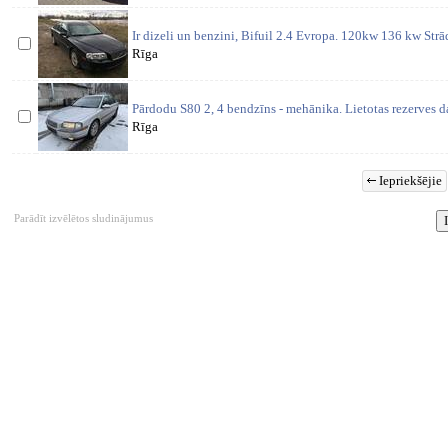
Ir dizeli un benzini, Bifuil 2.4 Evropa. 120kw 136 kw St
Rīga
Pārdodu S80 2, 4 bendzīns - mehānika. Lietotas rezerves d
Rīga
Iepriekšējie
Parādīt izvēlētos sludinājumus