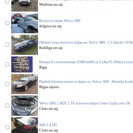
Madona un raj.
Rezerves daļas Volvo S80
Jelgava un raj.
Pārdod visas rezerves daļas no Volvo S80; 2.5 dīzelis 103
Kuldīga un raj.
Новые 6 ступенчатые (Tf80/af40) и 5 (Aw55-50Sn) ступ
Rīga
Pārdod lietotas rezerves daļas no Volvo S80 . Dzinēja k
Rīgas rajons
Volvo S80 2.4D5 2.5T rezerves daļas Cēsis Cepļa iela 18
Cēsis un raj.
S80 2.4 D5
Cēsis un raj.