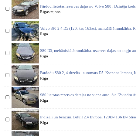
Pārdod lietotas rezerves daļas no Volvo S80 . Dzinēja k
Rīgas rajons
Volvo s80 2.4 D5 (120. kw, 163zs), manuālā ātrumkārba. Re
Rīga
S80 D5, mehāniskā ātrumkārba. rezerves daļas no angļu au
Rīga
Pārdodu S80 2, 4 dīzelis - automāts D5. Ksenona lampas, K
Rīga
S80 lietotas rezerves detaļas no viena auto. Sia "Zviedru Aut
Rīga
Ir dizeli un benzini, Bifuil 2.4 Evropa. 120kw 136 kw St
Rīga