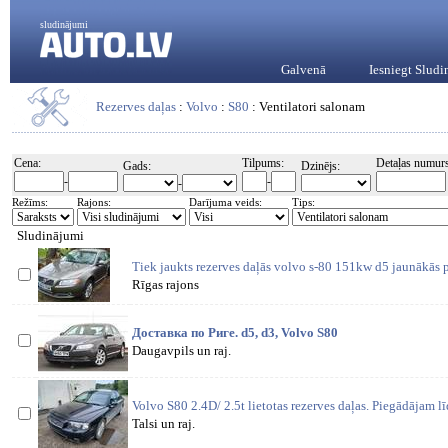
sludinājumi
Galvenā
Iesniegt Slud
Rezerves daļas
:
Volvo
:
S80
: Ventilatori salonam
Cena:
Tilpums:
Detaļas numurs
Gads:
Dzinējs:
-
-
-
Režīms:
Rajons:
Darījuma veids:
Tips:
Sludinājumi
Tiek jaukts rezerves daļās volvo s-80 151kw d5 jaunākās 
Rīgas rajons
Доставка по Риге. d5, d3, Volvo S80
Daugavpils un raj.
Volvo S80 2.4D/ 2.5t lietotas rezerves daļas. Piegādājam l
Talsi un raj.