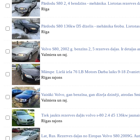
Pārdodu S80 2, 4 bendzīns - mehānika. Lietotas rezerves d
Rīga
Pārdodu S80 136kw D5 dīzelis - mehānika 6robu. Lietotas 
Rīga
Volvo S80, 2002.g. benzīns 2, 5 rezerves daļas. Ir detaļas a
Valmiera un raj.
Mārupe. Lielā iela 76 LB Motors Darba laiks 9-18 Zvaniet
Rīgas rajons
Vairāki Volvo, gan benzīna, gan dīzeļa dzinēji, atrodas S
Valmiera un raj.
Tiek jaukts rezerves daļās volvo s-80 2.4 d5 136kw jaunais
Rīgas rajons
Lat, Rus. Rezerves daļas no Eiropas Volvo S80.2009G. Auto