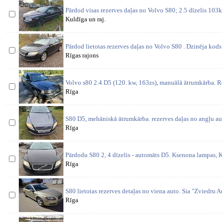
Pārdod visas rezerves daļas no Volvo S80; 2.5 dīzelis 103
Kuldīga un raj.
Pārdod lietotas rezerves daļas no Volvo S80 . Dzinēja k
Rīgas rajons
Volvo s80 2.4 D5 (120. kw, 163zs), manuālā ātrumkārba. Re
Rīga
S80 D5, mehāniskā ātrumkārba. rezerves daļas no angļu au
Rīga
Pārdodu S80 2, 4 dīzelis - automāts D5. Ksenona lampas, K
Rīga
S80 lietotas rezerves detaļas no viena auto. Sia "Zviedru Aut
Rīga