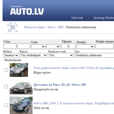
sludinājumi
Galvenā
Iesniegt Slud
Rezerves daļas
:
Volvo
:
S80
: Ventilatori radiatoram
Cena:
Tilpums:
Detaļas numurs
Gads:
Dzinējs:
-
-
-
Režīms:
Rajons:
Darījuma veids:
Tips:
Sludinājumi
Tiek jaukts rezerves daļās volvo s-80 151kw d5 jaunākās 
Rīgas rajons
Доставка по Риге. d5, d3, Volvo S80
Daugavpils un raj.
Volvo S80 2.4D/ 2.5t lietotas rezerves daļas. Piegādājam l
Talsi un raj.