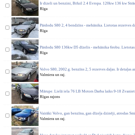
Ir dizeli un benzini, Bifuil 2.4 Evropa. 120kw 136 kw St
Rīga
Pārdodu S80 2, 4 bendzīns - mehānika. Lietotas rezerves d
Rīga
Pārdodu S80 136kw D5 dīzelis - mehānika 6robu. Lietotas 
Rīga
Volvo S80, 2002.g. benzīns 2, 5 rezerves daļas. Ir detaļas a
Valmiera un raj.
Mārupe. Lielā iela 76 LB Motors Darba laiks 9-18 Zvaniet
Rīgas rajons
Vairāki Volvo, gan benzīna, gan dīzeļa dzinēji, atrodas S
Valmiera un raj.