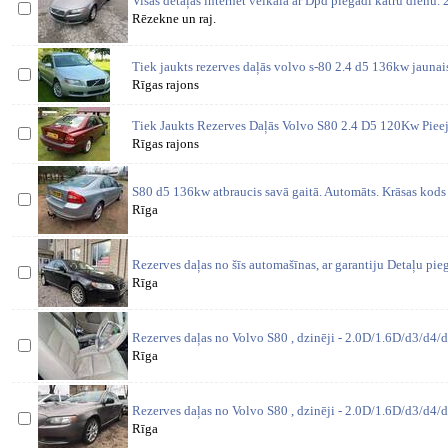
Visas detaļas internet veikalā ar Dpd piegādi katru dienu
Rēzekne un raj.
Tiek jaukts rezerves daļās volvo s-80 2.4 d5 136kw jaunais
Rīgas rajons
Tiek Jaukts Rezerves Daļās Volvo S80 2.4 D5 120Kw Piee
Rīgas rajons
S80 d5 136kw atbraucis savā gaitā. Automāts. Krāsas kods 
Rīga
Rezerves daļas no šīs automašīnas, ar garantiju Detaļu pi
Rīga
Rezerves daļas no Volvo S80 , dzinēji - 2.0D/1.6D/d3/d4/d
Rīga
Rezerves daļas no Volvo S80 , dzinēji - 2.0D/1.6D/d3/d4/d
Rīga