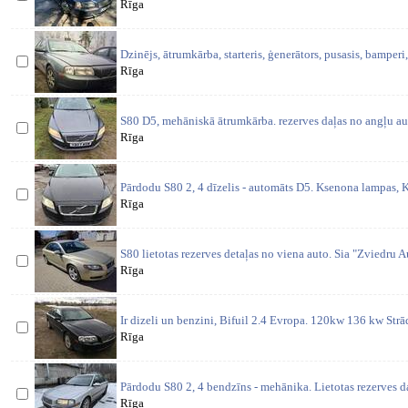
Rīga
Dzinējs, ātrumkārba, starteris, ģenerātors, pusasis, bamperi,
Rīga
S80 D5, mehāniskā ātrumkārba. rezerves daļas no angļu au
Rīga
Pārdodu S80 2, 4 dīzelis - automāts D5. Ksenona lampas, K
Rīga
S80 lietotas rezerves detaļas no viena auto. Sia "Zviedru Aut
Rīga
Ir dizeli un benzini, Bifuil 2.4 Evropa. 120kw 136 kw St
Rīga
Pārdodu S80 2, 4 bendzīns - mehānika. Lietotas rezerves d
Rīga