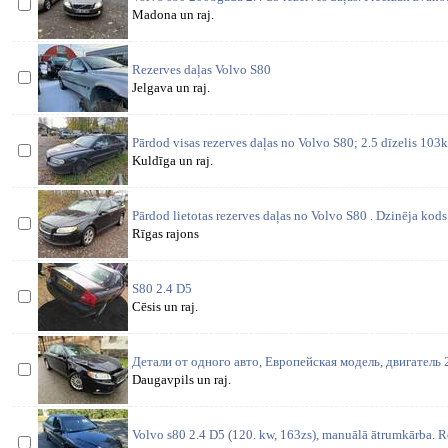
Madona un raj.
Rezerves daļas Volvo S80
Jelgava un raj.
Pārdod visas rezerves daļas no Volvo S80; 2.5 dīzelis 103
Kuldīga un raj.
Pārdod lietotas rezerves daļas no Volvo S80 . Dzinēja k
Rīgas rajons
S80 2.4 D5
Cēsis un raj.
Детали от одного авто, Европейская модель, двигатель 2
Daugavpils un raj.
Volvo s80 2.4 D5 (120. kw, 163zs), manuālā ātrumkārba. Re