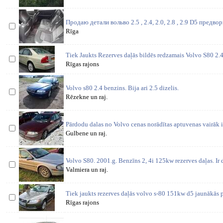
Продаю детали вольво 2.5 , 2.4, 2.0, 2.8 , 2.9 D5 предв
Rīga
Tiek Jaukts Rezerves daļās bildēs redzamais Volvo S80 2
Rīgas rajons
Volvo s80 2.4 benzins. Bija ari 2.5 dizelis.
Rēzekne un raj.
Pārdodu dalas no Volvo cenas norādītas aptuvenas vairāk i
Gulbene un raj.
Volvo S80. 2001.g. Benzīns 2, 4i 125kw rezerves daļas. Ir d
Valmiera un raj.
Tiek jaukts rezerves daļās volvo s-80 151kw d5 jaunākās 
Rīgas rajons