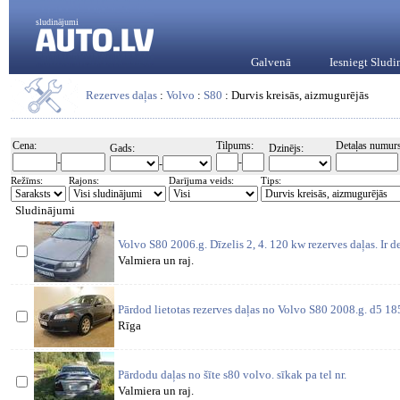
sludinājumi
Galvenā
Iesniegt Slud
Rezerves daļas
:
Volvo
:
S80
: Durvis kreisās, aizmugurējās
Cena:
Tilpums:
Detaļas numurs
Gads:
Dzinējs:
-
-
-
Režīms:
Rajons:
Darījuma veids:
Tips:
Sludinājumi
Volvo S80 2006.g. Dīzelis 2, 4. 120 kw rezerves daļas. Ir det
Valmiera un raj.
Pārdod lietotas rezerves daļas no Volvo S80 2008.g. d5 18
Rīga
Pārdodu daļas no šīte s80 volvo. sīkak pa tel nr.
Valmiera un raj.