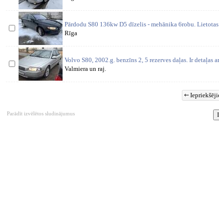
Pārdodu S80 136kw D5 dīzelis - mehānika 6robu. Lietotas 
Rīga
Volvo S80, 2002.g. benzīns 2, 5 rezerves daļas. Ir detaļas a
Valmiera un raj.
Iepriekšēji
Parādīt izvēlētos sludinājumus