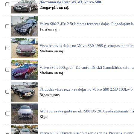
Доставка по Риге. d5, d3, Volvo S80
Daugavpils un raj.
Volvo S80 2.4D/ 2.5t lietotas rezerves daļas. Piegādājam l
Talsi un raj.
Visas rezerves daļas no Volvo S80 1999.g. eiropas modeli
Madona un raj.
Volvo s80 2006.g. 2.4 D5, automātiskā ātrumkārba, salons,
Madona un raj.
Pārdodas vises rezerves deļas no Volvo S80 2.5D 103kw 5
Rīgas rajons
Atbraucis savā gaitā no uk. S80 D5 2010gada automāts. Kr
Rīga
Volvo s80 2008gada 2.4 d5 rezerves daļas. Precīzāk zvanot