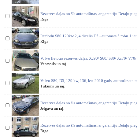
Rezerves daļas no šīs automašīnas, ar garantiju Detaļu pi
Rīga
Pārdodu S80 120kw 2, 4 dizelis D5 - automāts 5 robu. Lieto
Rīga
Volvo lietotas rezerves daļas. Xc90/ S60/ S80/ Xc70/ V70
Ventspils un raj.
Volvo S80, D5, 129 kw, 136, kw, 2010.gads, automāts un ma
Tukums un raj.
Rezerves daļas no šīs automašīnas, ar garantiju Detaļu pi
Jelgava un raj.
Rezerves daļas no šīs automašīnas, ar garantiju Detaļu pi
Rīga