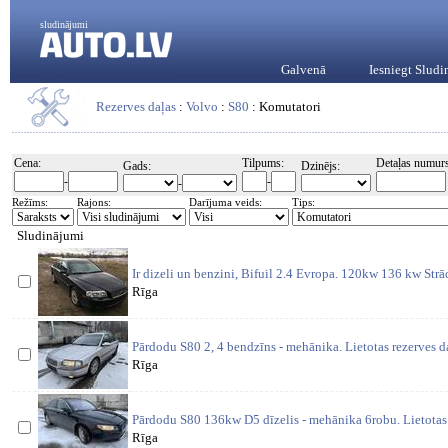
sludinājumi
Galvenā
Iesniegt Slud
Rezerves daļas
:
Volvo
:
S80
: Komutatori
Cena:
Tilpums:
Detaļas numurs
Gads:
Dzinējs:
-
-
-
Režīms:
Rajons:
Darījuma veids:
Tips:
Sludinājumi
Ir dizeli un benzini, Bifuil 2.4 Evropa. 120kw 136 kw St
Rīga
Pārdodu S80 2, 4 bendzīns - mehānika. Lietotas rezerves d
Rīga
Pārdodu S80 136kw D5 dīzelis - mehānika 6robu. Lietotas 
Rīga