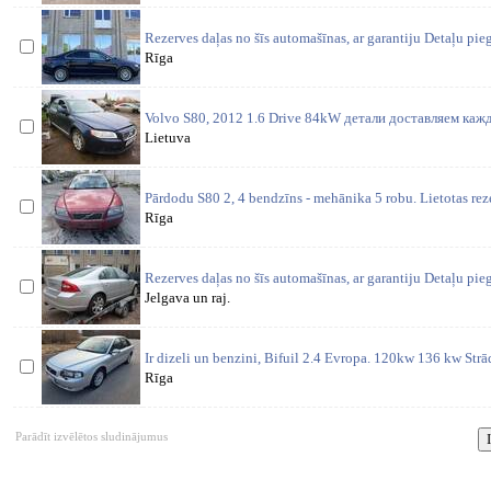
Rezerves daļas no šīs automašīnas, ar garantiju Detaļu pi
Rīga
Volvo S80, 2012 1.6 Drive 84kW детали доставляем кажд
Lietuva
Pārdodu S80 2, 4 bendzīns - mehānika 5 robu. Lietotas rez
Rīga
Rezerves daļas no šīs automašīnas, ar garantiju Detaļu pi
Jelgava un raj.
Ir dizeli un benzini, Bifuil 2.4 Evropa. 120kw 136 kw St
Rīga
Parādīt izvēlētos sludinājumus