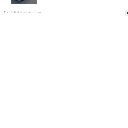
Parādīt izvēlētos sludinājumus