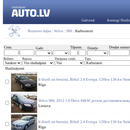
sludinājumi
Galvenā
Iesniegt Slud
Rezerves daļas
:
Volvo
:
S80
: Karburatori
Cena:
Tilpums:
Detaļas numurs
Gads:
Dzinējs:
-
-
-
Režīms:
Rajons:
Darījuma veids:
Tips:
Sludinājumi
Ir dizeli un benzini, Bifuil 2.4 Evropa. 120kw 136 kw St
Rīga
Volvo S80, 2012 1.6 Drive 84kW детали доставляем кажд
Lietuva
Ir dizeli un benzini, Bifuil 2.4 Evropa. 120kw 136 kw St
Rīga