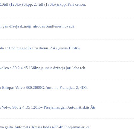
2.0tdi (120kw) 6kpp, 2.4tdi (136kw)akpp. Fari xenon.
, gan dīzeļa dzinēji, atrodas Smiltenes novadā
kalā ar Dpd piegādi katru dienu. 2.4 Дизель 136Kw
 volvo s-80 2.4 d5 136kw jaunais dzinējs ļoti labā teh
o Eiropas Volvo S80.2009G. Auto no Francijas. 2, 4D5,
ās Volvo S80 2.4 D5 120Kw Pieejamas gan Automātiskās Ātr
ā gaitā. Automāts. Krāsas kods 477-46 Pieejamas arī ci