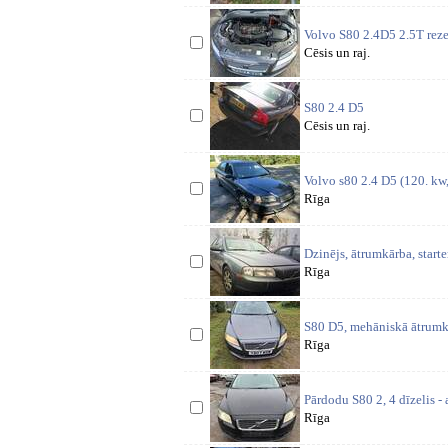
Volvo S80 2.4D5 2.5T reze
Cēsis un raj.
S80 2.4 D5
Cēsis un raj.
Volvo s80 2.4 D5 (120. kw,
Rīga
Dzinējs, ātrumkārba, starter
Rīga
S80 D5, mehāniskā ātrumkā
Rīga
Pārdodu S80 2, 4 dīzelis -
Rīga