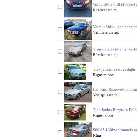
Volvo s80 2.0tdi (103kw) 
Rēzekne un raj.
Vairāki Volvo, gan benzīna
Valmiera un raj.
Visas detaļas internet vei
Rēzekne un raj.
Tiek jaukts rezerves daļās
Rīgas rajons
Lat, Rus. Rezerves daļas n
Ventspils un raj.
Tiek Jaukts Rezerves Daļ
Rīgas rajons
S80 d5 136kw atbraucis sav
Rīga