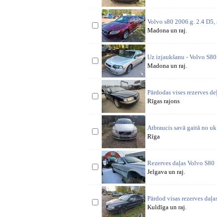
Volvo s80 2006.g. 2.4 D5, 
Madona un raj.
Uz izjaukšanu - Volvo S8
Madona un raj.
Pārdodas vises rezerves d
Rīgas rajons
Atbraucis savā gaitā no u
Rīga
Rezerves daļas Volvo S80
Jelgava un raj.
Pārdod visas rezerves daļa
Kuldīga un raj.