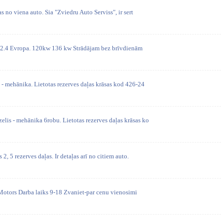
as no viena auto. Sia "Zviedru Auto Serviss", ir sert
uil 2.4 Evropa. 120kw 136 kw Strādājam bez brīvdienām
- mehānika. Lietotas rezerves daļas krāsas kod 426-24
lis - mehānika 6robu. Lietotas rezerves daļas krāsas ko
2, 5 rezerves daļas. Ir detaļas arī no citiem auto.
Motors Darba laiks 9-18 Zvaniet-par cenu vienosimi