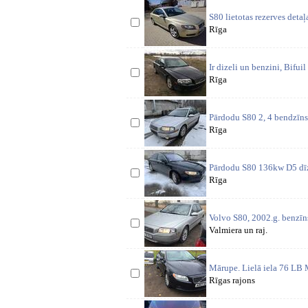
S80 lietotas rezerves detaļ
Rīga
Ir dizeli un benzini, Bif
Rīga
Pārdodu S80 2, 4 bendzīns 
Rīga
Pārdodu S80 136kw D5 dīze
Rīga
Volvo S80, 2002.g. benzīns 
Valmiera un raj.
Mārupe. Lielā iela 76 LB 
Rīgas rajons