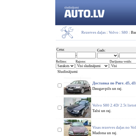
sludinājumi
Rezerves daļas
:
Volvo
:
S80
: Ba
Cena:
Gads:
-
-
Režīms:
Rajons:
Darījuma veids:
Sludinājumi
Доставка по Риге. d5, d3
Daugavpils un raj.
Volvo S80 2.4D/ 2.5t lieto
Talsi un raj.
Visas rezerves daļas no V
Madona un raj.