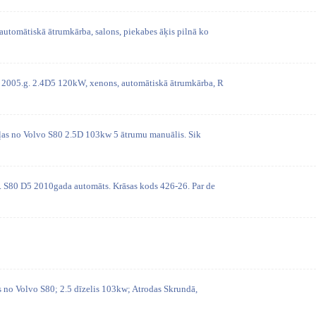
automātiskā ātrumkārba, salons, piekabes āķis pilnā ko
0 2005.g. 2.4D5 120kW, xenons, automātiskā ātrumkārba, R
eļas no Volvo S80 2.5D 103kw 5 ātrumu manuālis. Sik
k. S80 D5 2010gada automāts. Krāsas kods 426-26. Par de
s no Volvo S80; 2.5 dīzelis 103kw; Atrodas Skrundā,