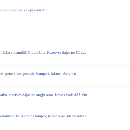
rves daļas Cēsis Cepļa iela 18
 163zs), manuālā ātrumkārba. Rezerves daļas no šīs aut
is, ģenerātors, pusasis, bamperi, lukturi, durvis u.
rba. rezerves daļas no angļu auto. Krāsas kods 455. Sūt
 automāts D5. Ksenona lampas, Keyless-go, melns ādas s