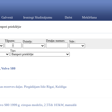
Galvenā
Iesniegt Sludinājumu
Dzēst
Meklēšana
mperi priekšējie
Tilpums:
Detaļas numurs:
Dzinējs:
Stāv.:
-
Tips:
, Volvo S80
tas rezerves daļas. Piegādājam līdz Rīgai, Kuldīga
olvo S80 1999.g. eiropas modelis, 2.5Tdi 103kW, manuālā