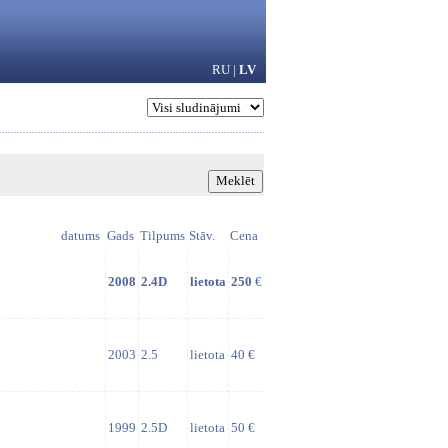
RU
|
LV
datums
Gads
Tilpums
Stāv.
Cena
2008
2.4D
lietota
250
€
2003
2.5
lietota
40 €
1999
2.5D
lietota
50 €