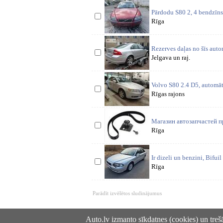
Pārdodu S80 2, 4 bendzīns 
Rīga
Rezerves daļas no šīs auto
Jelgava un raj.
Volvo S80 2.4 D5, automāts,
Rīgas rajons
Магазин автозапчастей п
Rīga
Ir dizeli un benzini, Bif
Rīga
Parādīt izvēlētos sludinājumus
Auto.lv izmanto sīkdatnes (cookies) un trešā