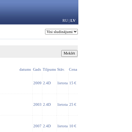
RU
|
LV
datums
Gads
Tilpums
Stāv.
Cena
2009
2.4D
lietota
15 €
2003
2.4D
lietota
25 €
2007
2.4D
lietota
10 €