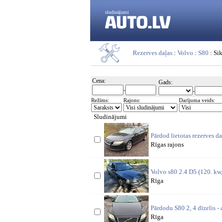
sludinājumi
Rezerves daļas
:
Volvo
:
S80
: Si
Cena:
Gads:
-
-
Režīms:
Rajons:
Darījuma veids:
Sludinājumi
Pārdod lietotas rezerves 
Rīgas rajons
Volvo s80 2.4 D5 (120. kw,
Rīga
Pārdodu S80 2, 4 dīzelis -
Rīga