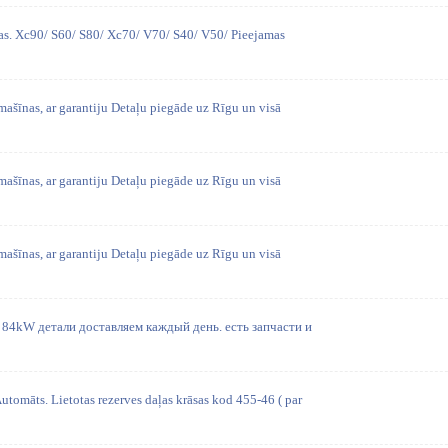
aļas. Xc90/ S60/ S80/ Xc70/ V70/ S40/ V50/ Pieejamas
mašīnas, ar garantiju Detaļu piegāde uz Rīgu un visā
mašīnas, ar garantiju Detaļu piegāde uz Rīgu un visā
mašīnas, ar garantiju Detaļu piegāde uz Rīgu un visā
e 84kW детали доставляем каждый день. есть запчасти и
tomāts. Lietotas rezerves daļas krāsas kod 455-46 ( par