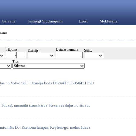
Galvenā
Iesniegt Sludinājumu
Dzēst
Meklēšana
ksnas
Tilpums:
Detaļas numurs:
Dzinējs:
Stāv.:
-
Tips:
daļas no Volvo S80 . Dzinēja kods D5244T5.36050451 690
 163zs), manuālā ātrumkārba. Rezerves daļas no šīs aut
 automāts D5. Ksenona lampas, Keyless-go, melns ādas s