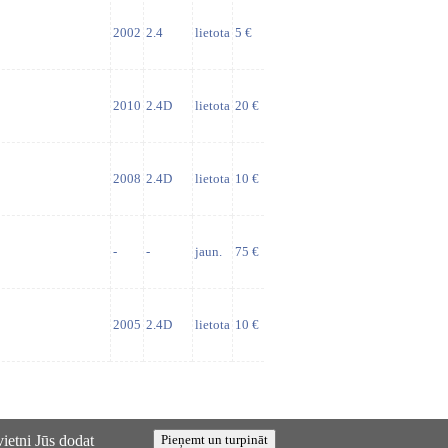
2002
2.4
lietota
5 €
2010
2.4D
lietota
20 €
2008
2.4D
lietota
10 €
-
-
jaun.
75 €
2005
2.4D
lietota
10 €
vietni Jūs dodat