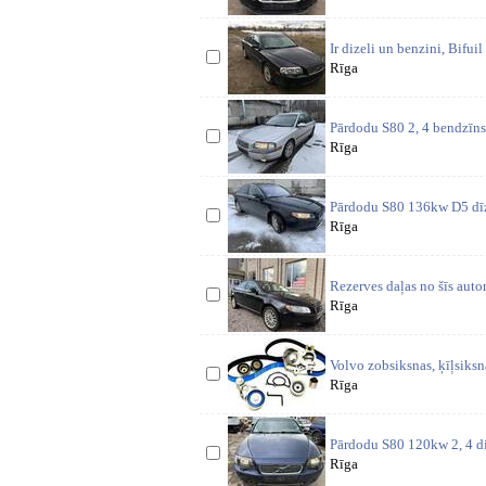
Ir dizeli un benzini, Bif
Rīga
Pārdodu S80 2, 4 bendzīns 
Rīga
Pārdodu S80 136kw D5 dīze
Rīga
Rezerves daļas no šīs auto
Rīga
Volvo zobsiksnas, ķīļsiksn
Rīga
Pārdodu S80 120kw 2, 4 diz
Rīga