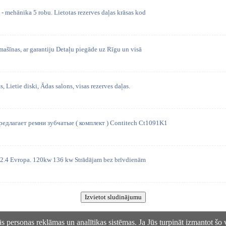
- mehānika 5 robu. Lietotas rezerves daļas krāsas kod
mašīnas, ar garantiju Detaļu piegāde uz Rīgu un visā
 Lietie diski, Ādas salons, visas rezerves daļas.
редлагает ремни зубчатые ( комплект ) Contitech Ct1091K1
uil 2.4 Evropa. 120kw 136 kw Strādājam bez brīvdienām
s personas reklāmas un analītikas sistēmas. Ja Jūs turpināt izmantot šo 