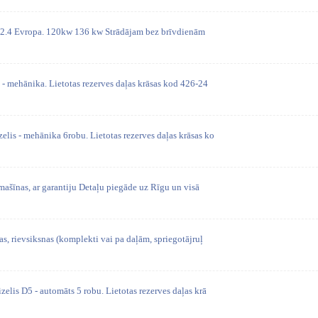
uil 2.4 Evropa. 120kw 136 kw Strādājam bez brīvdienām
- mehānika. Lietotas rezerves daļas krāsas kod 426-24
lis - mehānika 6robu. Lietotas rezerves daļas krāsas ko
mašīnas, ar garantiju Detaļu piegāde uz Rīgu un visā
as, rievsiksnas (komplekti vai pa daļām, spriegotājruļ
elis D5 - automāts 5 robu. Lietotas rezerves daļas krā