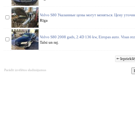
Volvo S80 Указанные цены могут меняться. Цену уточ
Rīga
Volvo S80 2008 gads, 2.4D 136 kw, Eiropas auto. Visas reze
Talsi un raj.
Iepriekšē
Parādīt izvēlētos sludinājumus