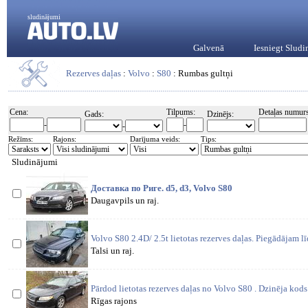
sludinājumi
Galvenā
Iesniegt Slud
Rezerves daļas
:
Volvo
:
S80
: Rumbas gultņi
Cena:
Tilpums:
Detaļas numurs
Gads:
Dzinējs:
-
-
-
Režīms:
Rajons:
Darījuma veids:
Tips:
Sludinājumi
Доставка по Риге. d5, d3, Volvo S80
Daugavpils un raj.
Volvo S80 2.4D/ 2.5t lietotas rezerves daļas. Piegādājam l
Talsi un raj.
Pārdod lietotas rezerves daļas no Volvo S80 . Dzinēja k
Rīgas rajons