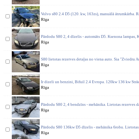
Volvo s80 2.4 D5 (120. kw, 163zs), manuālā ātrumkārba. Re
Rīga
Pārdodu S80 2, 4 dīzelis - automāts D5. Ksenona lampas, K
Rīga
S80 lietotas rezerves detaļas no viena auto. Sia "Zviedru Aut
Rīga
Ir dizeli un benzini, Bifuil 2.4 Evropa. 120kw 136 kw St
Rīga
Pārdodu S80 2, 4 bendzīns - mehānika. Lietotas rezerves d
Rīga
Pārdodu S80 136kw D5 dīzelis - mehānika 6robu. Lietotas 
Rīga