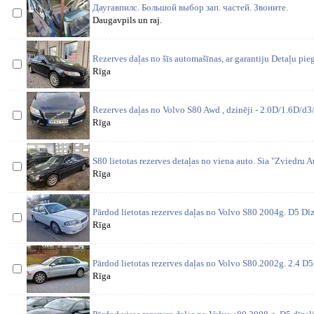
Даугавпилс. Большой выбор зап. частей. Звоните.
Daugavpils un raj.
Rezerves daļas no šīs automašīnas, ar garantiju Detaļu pi
Rīga
Rezerves daļas no Volvo S80 Awd , dzinēji - 2.0D/1.6D/d3
Rīga
S80 lietotas rezerves detaļas no viena auto. Sia "Zviedru Aut
Rīga
Pārdod lietotas rezerves daļas no Volvo S80 2004g. D5 Dīzel
Rīga
Pārdod lietotas rezerves daļas no Volvo S80.2002g. 2.4 D5
Rīga