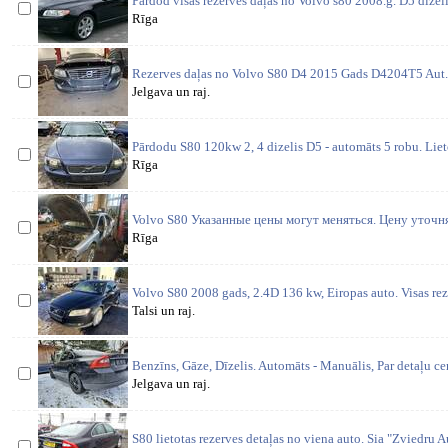
Pārdod visas rezerves daļas no Volvo s80 2008.g. D5 dīzeli
Rīga
Rezerves daļas no Volvo S80 D4 2015 Gads D4204T5 Aut. 
Jelgava un raj.
Pārdodu S80 120kw 2, 4 dizelis D5 - automāts 5 robu. Lieto
Rīga
Volvo S80 Указанные цены могут меняться. Цену уточ
Rīga
Volvo S80 2008 gads, 2.4D 136 kw, Eiropas auto. Visas reze
Talsi un raj.
Benzīns, Gāze, Dīzelis. Automāts - Manuālis, Par detaļu 
Jelgava un raj.
S80 lietotas rezerves detaļas no viena auto. Sia "Zviedru Aut