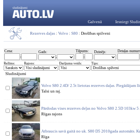
sludinājumi
Galvenā
Iesniegt Slud
Rezerves daļas
:
Volvo
:
S80
: Drošības spilveni
Cena:
Tilpums:
Detaļas numurs
Gads:
Dzinējs:
-
-
-
Režīms:
Rajons:
Darījuma veids:
Tips:
Sludinājumi
Volvo S80 2.4D/ 2.5t lietotas rezerves daļas. Piegādājam l
Talsi un raj.
Pārdodas vises rezerves deļas no Volvo S80 2.5D 103kw 5
Rīgas rajons
Atbraucis savā gaitā no uk. S80 D5 2010gada automāts. Kr
Rīga