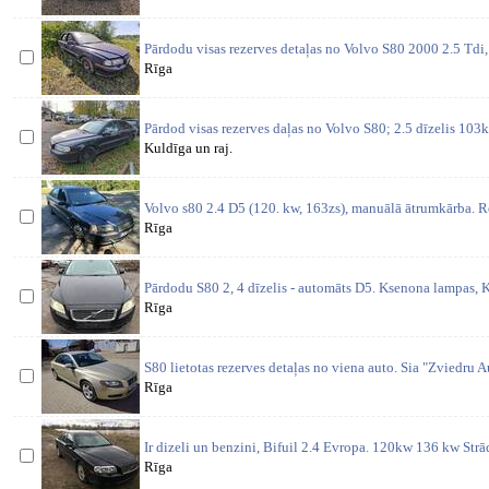
Pārdodu visas rezerves detaļas no Volvo S80 2000 2.5 Td
Rīga
Pārdod visas rezerves daļas no Volvo S80; 2.5 dīzelis 103
Kuldīga un raj.
Volvo s80 2.4 D5 (120. kw, 163zs), manuālā ātrumkārba. Re
Rīga
Pārdodu S80 2, 4 dīzelis - automāts D5. Ksenona lampas, K
Rīga
S80 lietotas rezerves detaļas no viena auto. Sia "Zviedru Aut
Rīga
Ir dizeli un benzini, Bifuil 2.4 Evropa. 120kw 136 kw St
Rīga