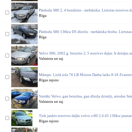
Pārdodu S80 2, 4 bendzīns - mehānika. Lietotas rezerves d
Rīga
Pārdodu S80 136kw D5 dīzelis - mehānika 6robu. Lietotas 
Rīga
Volvo S80, 2002.g. benzīns 2, 5 rezerves daļas. Ir detaļas a
Valmiera un raj.
Mārupe. Lielā iela 76 LB Motors Darba laiks 9-18 Zvaniet
Rīgas rajons
Vairāki Volvo, gan benzīna, gan dīzeļa dzinēji, atrodas S
Valmiera un raj.
Tiek jaukts rezerves daļās volvo s-80 2.4 d5 136kw jaunais
Rīgas rajons