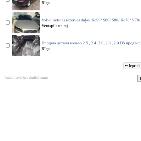
Rīga
Volvo lietotas rezerves daļas. Xc90/ S60/ S80/ Xc70/ V70
Ventspils un raj.
Продаю детали вольво 2.5 , 2.4, 2.0, 2.8 , 2.9 D5 предв
Rīga
Iepriek
Parādīt izvēlētos sludinājumus