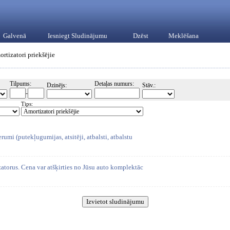
Galvenā
Iesniegt Sludinājumu
Dzēst
Meklēšana
rtizatori priekšējie
Tilpums:
Detaļas numurs:
Dzinējs:
Stāv.:
-
Tips:
rumi (putekļugumijas, atsitēji, atbalsti, atbalstu
atorus. Cena var atšķirties no Jūsu auto komplektāc