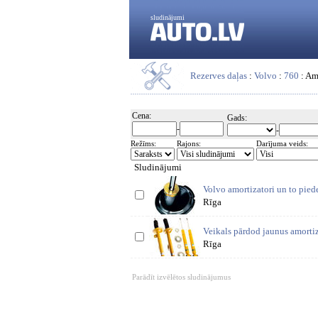
sludinājumi
Rezerves daļas
:
Volvo
:
760
: Amo
Cena:
Gads:
-
-
Režīms:
Rajons:
Darījuma veids:
Sludinājumi
Volvo amortizatori un to piede
Rīga
Veikals pārdod jaunus amortiz
Rīga
Parādīt izvēlētos sludinājumus