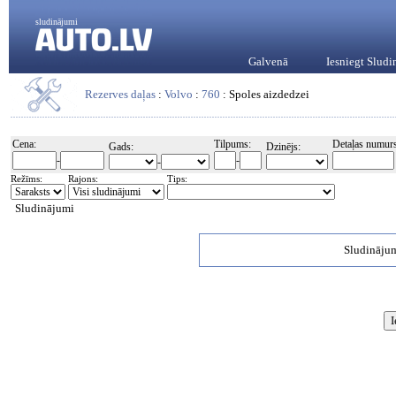
sludinājumi
Galvenā
Iesniegt Slud
Rezerves daļas
:
Volvo
:
760
: Spoles aizdedzei
Cena:
Tilpums:
Detaļas numurs
Gads:
Dzinējs:
-
-
-
Režīms:
Rajons:
Tips:
Sludinājumi
Sludinājum