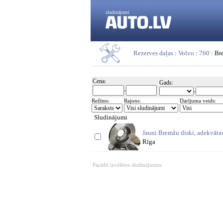
sludinājumi
Rezerves daļas
:
Volvo
:
760
: Br
Cena:
Gads:
-
-
Režīms:
Rajons:
Darījuma veids:
Sludinājumi
Jauni Bremžu diski, adekvātas 
Rīga
Parādīt izvēlētos sludinājumus