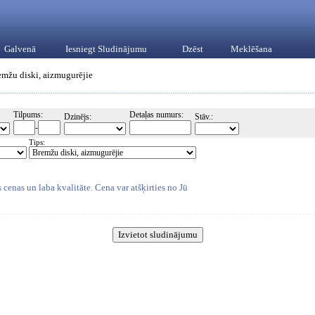
Galvenā
Iesniegt Sludinājumu
Dzēst
Meklēšana
emžu diski, aizmugurējie
Tilpums:
Detaļas numurs:
Dzinējs:
Stāv.:
-
Tips:
cenas un laba kvalitāte. Cena var atšķirties no Jū