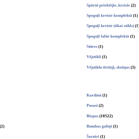
Spārni priekšējie, kreisie
(2)
Spoguļi kreisie komplektā
(1)
Spoguļi kreisie (tikai stikls)
(1
Spoguļi labie komplektā
(1)
Stūres
(1)
Vējstikli
(1)
Vējstiklu tīrītāji, slotiņas
(3)
Kardāni
(1)
Pusasi
(2)
Riepas
(10522)
(2)
Rumbas gultņi
(1)
Šarniri
(1)