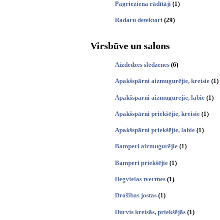
Pagrieziena rādītāji
(1)
Radaru detektori
(29)
Virsbūve un salons
Aizdedzes slēdzenes
(6)
Apakšspārni aizmugurējie, kreisie
(1)
Apakšspārni aizmugurējie, labie
(1)
Apakšspārni priekšējie, kreisie
(1)
Apakšspārni priekšējie, labie
(1)
Bamperi aizmugurējie
(1)
Bamperi priekšējie
(1)
Degvielas tvertnes
(1)
Drošības jostas
(1)
Durvis kreisās, priekšējās
(1)