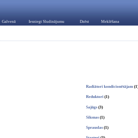
Galvenā
Iesniegt Sludinājumu
Dzēst
Meklēšana
Radiātori kondicionētājam
(1
Reduktori
(1)
Sajūgs
(3)
Siksnas
(1)
Sprauslas
(1)
Starteri
(3)