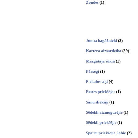
Zondes
(1)
Jumta bagāžnieki
(2)
Kartera aizsardzība
(39)
Mazgātāja sūkni
(1)
Pārsegi
(1)
Piekabes aķi
(4)
Restes priekšējas
(1)
Sānu sliekšņi
(1)
Sēdekli aizmugurējie
(1)
Sēdekli priekšējie
(1)
Spārni priekšējie, labie
(2)