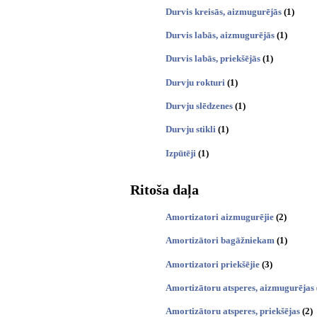
Durvis kreisās, aizmugurējās
(1)
Durvis labās, aizmugurējās
(1)
Durvis labās, priekšējās
(1)
Durvju rokturi
(1)
Durvju slēdzenes
(1)
Durvju stikli
(1)
Izpūtēji
(1)
Ritoša daļa
Amortizatori aizmugurējie
(2)
Amortizātori bagāžniekam
(1)
Amortizatori priekšējie
(3)
Amortizātoru atsperes, aizmugurējas
Amortizātoru atsperes, priekšējas
(2)