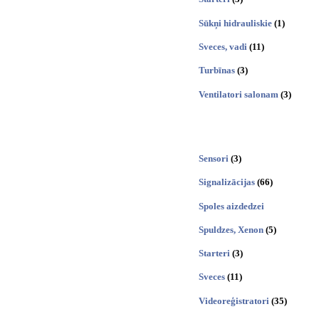
Sūkņi hidrauliskie
(1)
Sveces, vadi
(11)
Turbīnas
(3)
Ventilatori salonam
(3)
Sensori
(3)
Signalizācijas
(66)
Spoles aizdedzei
Spuldzes, Xenon
(5)
Starteri
(3)
Sveces
(11)
Videoreģistratori
(35)