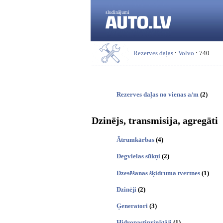
sludinājumi
Rezerves daļas
:
Volvo
: 740
Rezerves daļas no vienas a/m
(2)
Dzinējs, transmisija, agregāti
Ātrumkārbas
(4)
Degvielas sūkņi
(2)
Dzesēšanas šķidruma tvertnes
(1)
Dzinēji
(2)
Ģeneratori
(3)
Hidropastiprinātāji
(1)