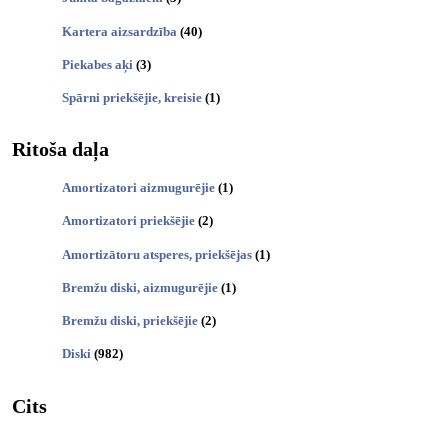
Kartera aizsardzība
(40)
Piekabes aķi
(3)
Spārni priekšējie, kreisie
(1)
Ritoša daļa
Amortizatori aizmugurējie
(1)
Amortizatori priekšējie
(2)
Amortizātoru atsperes, priekšējas
(1)
Bremžu diski, aizmugurējie
(1)
Bremžu diski, priekšējie
(2)
Diski
(982)
Cits