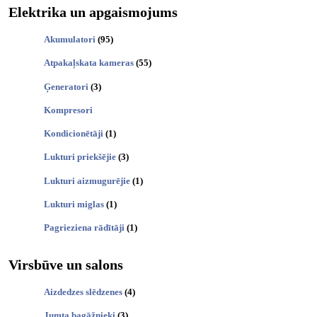
Elektrika un apgaismojums
Akumulatori
(95)
Atpakaļskata kameras
(55)
Ģeneratori
(3)
Kompresori
Kondicionētāji
(1)
Lukturi priekšējie
(3)
Lukturi aizmugurējie
(1)
Lukturi miglas
(1)
Pagrieziena rādītāji
(1)
Virsbūve un salons
Aizdedzes slēdzenes
(4)
Jumta bagāžnieki
(3)