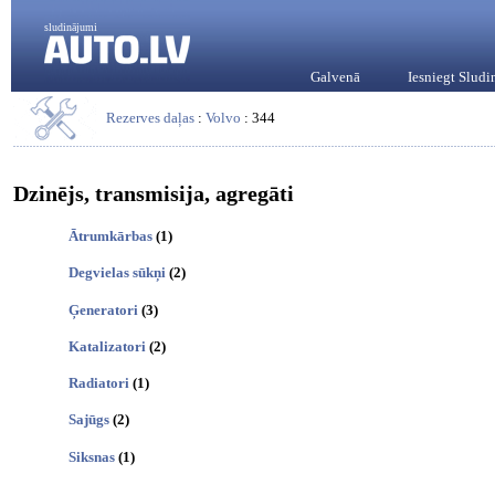
sludinājumi
Galvenā
Iesniegt Slud
Rezerves daļas
:
Volvo
: 344
Dzinējs, transmisija, agregāti
Ātrumkārbas
(1)
Degvielas sūkņi
(2)
Ģeneratori
(3)
Katalizatori
(2)
Radiatori
(1)
Sajūgs
(2)
Siksnas
(1)