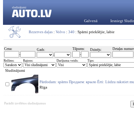
sludinājumi
Galvenā
Iesniegt Slud
Rezerves daļas
:
Volvo
:
340
: Spārni priekšējie, labie
Cena:
Tilpums:
Detaļas numurs
Gads:
Dzinējs:
-
-
-
Režīms:
Rajons:
Darījuma veids:
Tips:
Sludinājumi
Pārdodam: spārns Продаем: крыло Ērti: Lūdzu rakstiet m
Rīga
Parādīt izvēlētos sludinājumus