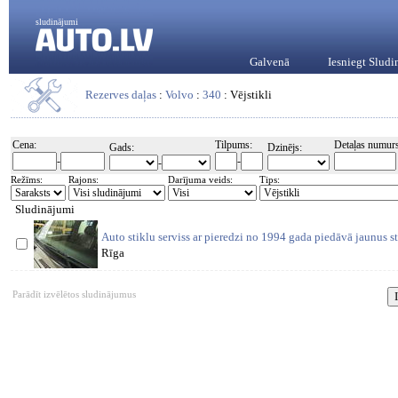
sludinājumi
Galvenā
Iesniegt Slud
Rezerves daļas
:
Volvo
:
340
: Vējstikli
Cena:
Tilpums:
Detaļas numurs
Gads:
Dzinējs:
-
-
-
Režīms:
Rajons:
Darījuma veids:
Tips:
Sludinājumi
Auto stiklu serviss ar pieredzi no 1994 gada piedāvā jaunus s
Rīga
Parādīt izvēlētos sludinājumus