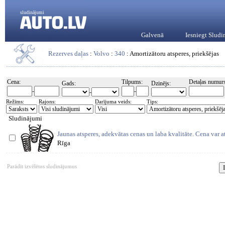
sludinājumi
Galvenā
Iesniegt Slud
Rezerves daļas
:
Volvo
:
340
: Amortizātoru atsperes, priekšējas
Cena:
Tilpums:
Detaļas numurs
Gads:
Dzinējs:
-
-
-
Režīms:
Rajons:
Darījuma veids:
Tips:
Sludinājumi
Jaunas atsperes, adekvātas cenas un laba kvalitāte. Cena var a
Rīga
Parādīt izvēlētos sludinājumus