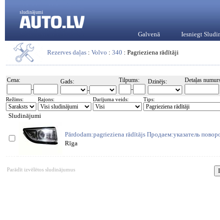
sludinājumi
Galvenā
Iesniegt Slud
Rezerves daļas
:
Volvo
:
340
: Pagrieziena rādītāji
Cena:
Tilpums:
Detaļas numurs
Gads:
Dzinējs:
-
-
-
Režīms:
Rajons:
Darījuma veids:
Tips:
Sludinājumi
Pārdodam:pagrieziena rādītājs Продаем:указатель поворот
Rīga
Parādīt izvēlētos sludinājumus