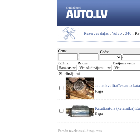
sludinājumi
Rezerves daļas
:
Volvo
:
340
: Kat
Cena:
Gads:
-
-
Režīms:
Rajons:
Darījuma veids:
Sludinājumi
Jauns kvalitatīvs auto kata
Rīga
Katalizators (keramika) Eur
Rīga
Parādīt izvēlētos sludinājumus