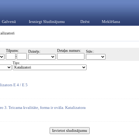
Galvenā
Iesniegt Sludinājumu
Dzēst
Meklēšana
alizatori
Tilpums:
Detaļas numurs:
Dzinējs:
Stāv.:
-
Tips:
lizators E 4 / E 5
o 3. Teicama kvalitāte, forma ir ovāla. Katalizatora