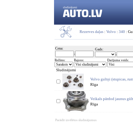
sludinājumi
Rezerves daļas
:
Volvo
:
340
: Gu
Cena:
Gads:
-
-
Režīms:
Rajons:
Darījuma veids:
Sludinājumi
Volvo gultņi (stupicas, ru
Rīga
Veikals pārdod jaunus gūlt
Rīga
Parādīt izvēlētos sludinājumus