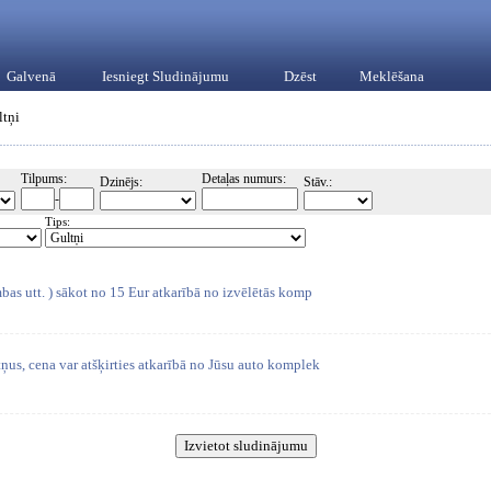
Galvenā
Iesniegt Sludinājumu
Dzēst
Meklēšana
ltņi
Tilpums:
Detaļas numurs:
Dzinējs:
Stāv.:
-
Tips:
mbas utt. ) sākot no 15 Eur atkarībā no izvēlētās komp
ņus, cena var atšķirties atkarībā no Jūsu auto komplek