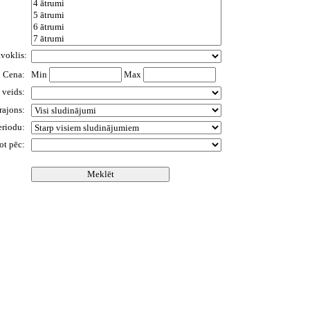
āvoklis:
Cena:
Min
Max
 veids:
 rajons:
eriodu:
ot pēc: