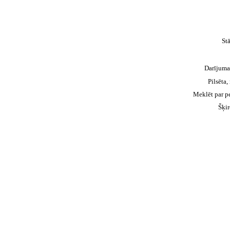
St
Darījuma
Pilsēta,
Meklēt par p
Šķir