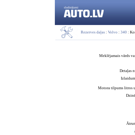
sludinājumi
Rezerves daļas
:
Volvo
:
340
: Ko
Meklējamais vārds vai
Detaļas 
Izlaidum
Motora tilpums litros 
Dzinē
Ātru