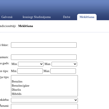
Galvenā
Iesniegt Sludinājumu
Dzēst
Meklēšana
ndicionētāji :
Meklēšana
 frāze:
numurs:
a gads:
Min
Max
un tips:
Min
Max
ja tips:
mkārba:
Ātrumi: