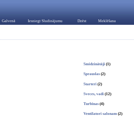
Galvenā
Iesniegt Sludinājumu
Dzēst
Meklēšana
Smidzinātāji
(1)
Sprauslas
(2)
Starteri
(2)
Sveces, vadi
(12)
Turbīnas
(4)
Ventilatori salonam
(2)