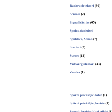
Radaru detektori
(30)
Sensori
(2)
Signalizācijas
(65)
Spoles aizdedzei
Spuldzes, Xenon
(7)
Starteri
(2)
Sveces
(12)
Videoreģistratori
(33)
Zondes
(1)
Spārni priekšējie, labie
(1)
Spārni priekšējie, kreisie
(1)
Spoguļi kreisie (tikai stikls)
(1