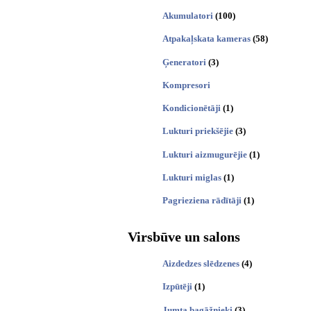
Akumulatori
(100)
Atpakaļskata kameras
(58)
Ģeneratori
(3)
Kompresori
Kondicionētāji
(1)
Lukturi priekšējie
(3)
Lukturi aizmugurējie
(1)
Lukturi miglas
(1)
Pagrieziena rādītāji
(1)
Virsbūve un salons
Aizdedzes slēdzenes
(4)
Izpūtēji
(1)
Jumta bagāžnieki
(3)