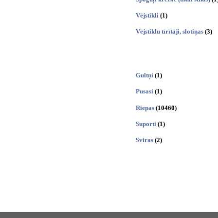
Vējstikli
(1)
Vējstiklu tīrītāji, slotiņas
(3)
Gultņi
(1)
Pusasi
(1)
Riepas
(10460)
Suporti
(1)
Sviras
(2)