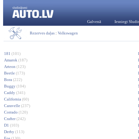
sludinājumi
Galvenā
Iesniegt Slud
Rezerves daļas
:
Volkswagen
181
(101)
Amarok
(187)
Arteon
(123)
Beetle
(173)
Bora
(222)
Buggy
(104)
Caddy
(341)
California
(60)
Caravelle
(237)
Corrado
(120)
Crafter
(242)
D1
(103)
Derby
(113)
Eos
(130)