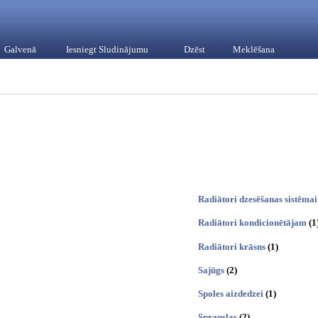
Galvenā
Iesniegt Sludinājumu
Dzēst
Meklēšana
Radiātori dzesēšanas sistēmai
Radiātori kondicionētājam
(1
Radiātori krāsns
(1)
Sajūgs
(2)
Spoles aizdedzei
(1)
Sprauslas
(2)