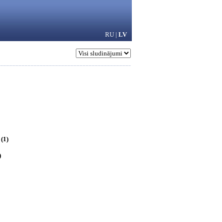
RU
|
LV
(1)
)