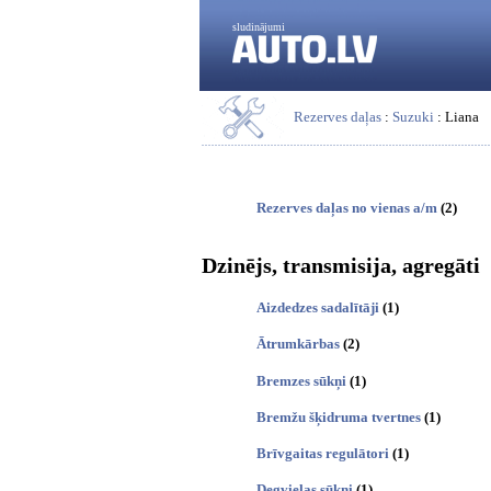
sludinājumi
Rezerves daļas
:
Suzuki
: Liana
Rezerves daļas no vienas a/m
(2)
Dzinējs, transmisija, agregāti
Aizdedzes sadalītāji
(1)
Ātrumkārbas
(2)
Bremzes sūkņi
(1)
Bremžu šķidruma tvertnes
(1)
Brīvgaitas regulātori
(1)
Degvielas sūkņi
(1)