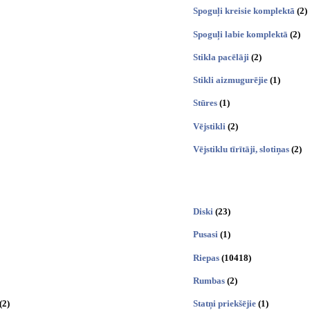
Spoguļi kreisie komplektā
(2)
Spoguļi labie komplektā
(2)
Stikla pacēlāji
(2)
Stikli aizmugurējie
(1)
Stūres
(1)
Vējstikli
(2)
Vējstiklu tīrītāji, slotiņas
(2)
Diski
(23)
Pusasi
(1)
Riepas
(10418)
Rumbas
(2)
(2)
Statņi priekšējie
(1)