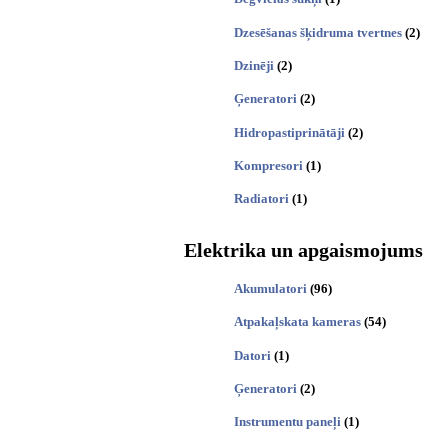
Dzesēšanas šķidruma tvertnes
(2)
Dzinēji
(2)
Ģeneratori
(2)
Hidropastiprinātāji
(2)
Kompresori
(1)
Radiatori
(1)
Elektrika un apgaismojums
Akumulatori
(96)
Atpakaļskata kameras
(54)
Datori
(1)
Ģeneratori
(2)
Instrumentu paneļi
(1)