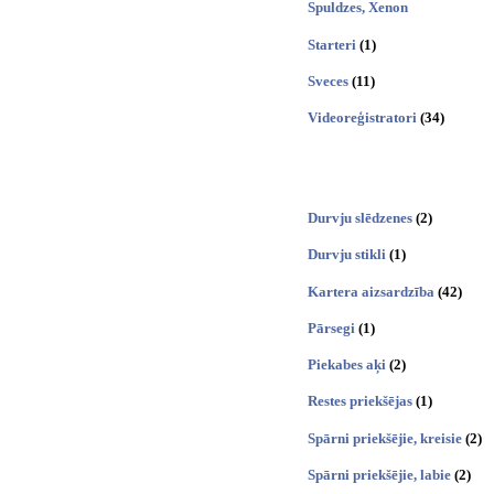
Spuldzes, Xenon
Starteri
(1)
Sveces
(11)
Videoreģistratori
(34)
Durvju slēdzenes
(2)
Durvju stikli
(1)
Kartera aizsardzība
(42)
Pārsegi
(1)
Piekabes aķi
(2)
Restes priekšējas
(1)
Spārni priekšējie, kreisie
(2)
Spārni priekšējie, labie
(2)