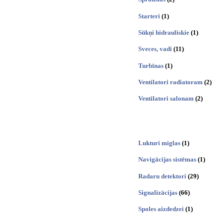
Starteri
(1)
Sūkņi hidrauliskie
(1)
Sveces, vadi
(11)
Turbīnas
(1)
Ventilatori radiatoram
(2)
Ventilatori salonam
(2)
Lukturi miglas
(1)
Navigācijas sistēmas
(1)
Radaru detektori
(29)
Signalizācijas
(66)
Spoles aizdedzei
(1)