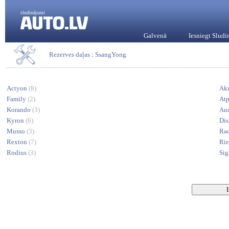
sludinājumi
Galvenā
Iesniegt Slud
Rezerves daļas
:
SsangYong
Actyon
(8)
Ak
Family
(2)
Atp
Korando
(3)
Au
Kyron
(6)
Di
Musso
(3)
Ra
Rexton
(7)
Ri
Rodius
(3)
Sig