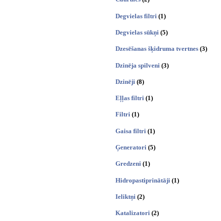
Degvielas filtri
(1)
Degvielas sūkņi
(5)
Dzesēšanas šķidruma tvertnes
(3)
Dzinēja spilveni
(3)
Dzinēji
(8)
Eļļas filtri
(1)
Filtri
(1)
Gaisa filtri
(1)
Ģeneratori
(5)
Gredzeni
(1)
Hidropastiprinātāji
(1)
Ieliktņi
(2)
Katalizatori
(2)