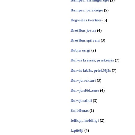
Bamperi aizmugurējie
(5)
Bamperi priekšējie
(5)
Degvielas tvertnes
(5)
Drošības jostas
(4)
Drošības spilveni
(3)
Dubļu sargi
(2)
Durvis kreisās, priekšējās
(7)
Durvis labās, priekšējās
(7)
Durvju rokturi
(3)
Durvju slēdzenes
(4)
Durvju stikli
(3)
Emblēmas
(1)
Ielikņi, moldingi
(2)
Izpūtēji
(4)