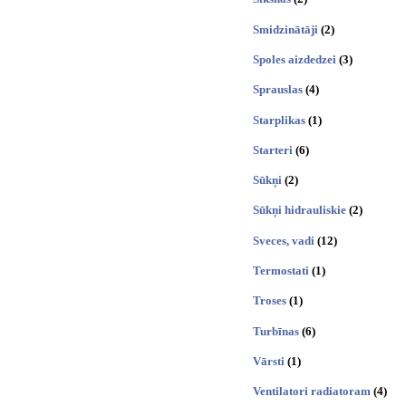
Smidzinātāji
(2)
Spoles aizdedzei
(3)
Sprauslas
(4)
Starplikas
(1)
Starteri
(6)
Sūkņi
(2)
Sūkņi hidrauliskie
(2)
Sveces, vadi
(12)
Termostati
(1)
Troses
(1)
Turbīnas
(6)
Vārsti
(1)
Ventilatori radiatoram
(4)