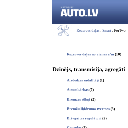
sludinājumi
Rezerves daļas
:
Smart
: ForTwo
Rezerves daļas no vienas a/m
(10)
Dzinējs, transmisija, agregāti
Aizdedzes sadalītāji
(1)
Ātrumkārbas
(7)
Bremzes sūkņi
(2)
Bremžu šķidruma tvertnes
(3)
Brīvgaitas regulātori
(2)
Caurules
(2)