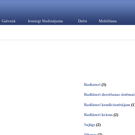
Galvenā
Iesniegt Sludinājumu
Dzēst
Meklēšana
Radiatori
(3)
Radiātori dzesēšanas sistēmai
Radiātori kondicionētājam
(1
Radiātori krāsns
(2)
Sajūgs
(2)
Siksnas
(2)