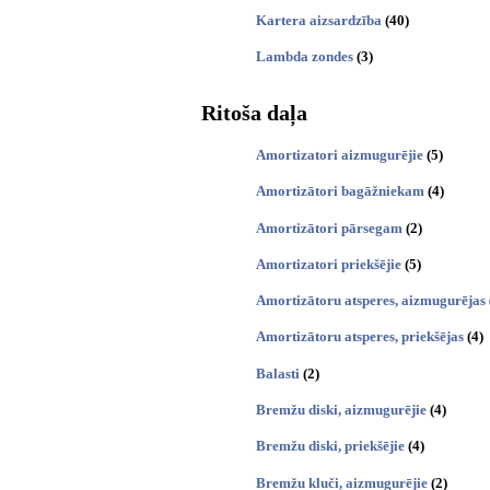
Kartera aizsardzība
(40)
Lambda zondes
(3)
Ritoša daļa
Amortizatori aizmugurējie
(5)
Amortizātori bagāžniekam
(4)
Amortizātori pārsegam
(2)
Amortizatori priekšējie
(5)
Amortizātoru atsperes, aizmugurējas
Amortizātoru atsperes, priekšējas
(4)
Balasti
(2)
Bremžu diski, aizmugurējie
(4)
Bremžu diski, priekšējie
(4)
Bremžu kluči, aizmugurējie
(2)