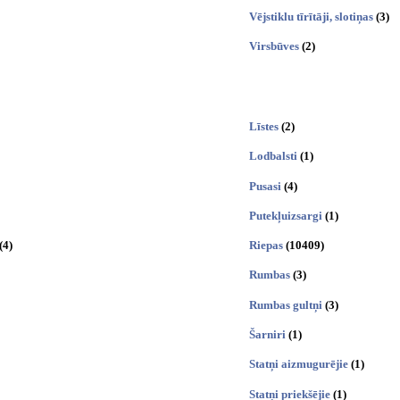
Vējstiklu tīrītāji, slotiņas
(3)
Virsbūves
(2)
Līstes
(2)
Lodbalsti
(1)
Pusasi
(4)
Putekļuizsargi
(1)
(4)
Riepas
(10409)
Rumbas
(3)
Rumbas gultņi
(3)
Šarniri
(1)
Statņi aizmugurējie
(1)
Statņi priekšējie
(1)