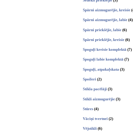
Sēdekli priekšējie
(3)
Spārni aizmugurējie, kreisie
(
Spārni aizmugurējie, labie
(4)
Spārni priekšējie, labie
(6)
Spārni priekšējie, kreisie
(6)
Spoguļi kreisie komplektā
(7)
Spoguļi labie komplektā
(7)
Spoguļi, atpakaļskata
(3)
Spoileri
(2)
Stikla pacēlāji
(3)
Stikli aizmugurējie
(3)
Stūres
(4)
Vāciņi tvertnei
(2)
Vējstikli
(6)