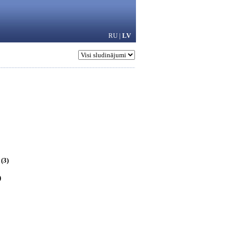
RU
|
LV
(3)
)