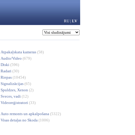
RU
|
LV
Atpakaļskata kameras
(58)
Audio/Video
(679)
Diski
(596)
Radari
(30)
Riepas
(10454)
Signalizācijas
(65)
Spuldzes, Xenon
(2)
Sveces, vadi
(12)
Videoreģistratori
(33)
Auto remonts un apkalpošana
(5322)
Visas detaļas no Skoda
(1006)