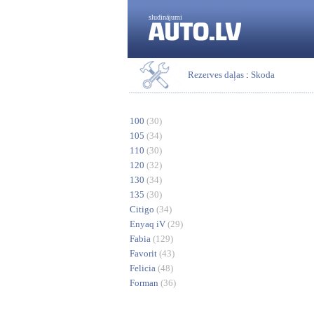
sludinājumi
Rezerves daļas
:
Skoda
100
(30)
105
(34)
110
(30)
120
(32)
130
(34)
135
(30)
Citigo
(34)
Enyaq iV
(29)
Fabia
(129)
Favorit
(43)
Felicia
(48)
Forman
(36)