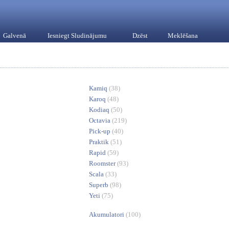
Galvenā
Iesniegt Sludinājumu
Dzēst
Meklēšana
Kamiq
(38)
Karoq
(48)
Kodiaq
(50)
Octavia
(219)
Pick-up
(40)
Praktik
(51)
Rapid
(59)
Roomster
(93)
Scala
(33)
Superb
(98)
Yeti
(75)
Akumulatori
(100)