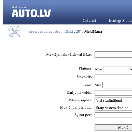
sludinājumi
Galvenā
Iesniegt Slud
Rezerves daļas
:
Seat
:
Diski
:
20''
:
Meklēšana
Meklējamais vārds vai frāze:
Platums:
Min
Stāvoklis:
Cena:
Min
Darījuma veids:
Pilsēta, rajons:
Meklēt par periodu:
Šķirot pēc: