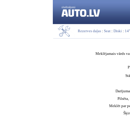
sludinājumi
Rezerves daļas
:
Seat
:
Diski
:
14''
Meklējamais vārds vai
P
St
Darījuma
Pilsēta,
Meklēt par p
Šķir