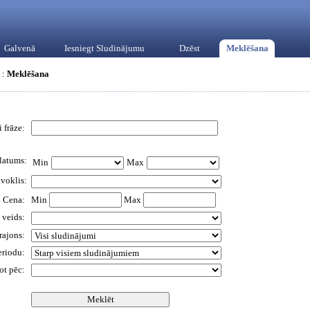
Galvenā
Iesniegt Sludinājumu
Dzēst
Meklēšana
:
Meklēšana
 frāze:
latums:
Min
Max
āvoklis:
Cena:
Min
Max
 veids:
 rajons:
eriodu:
ot pēc: