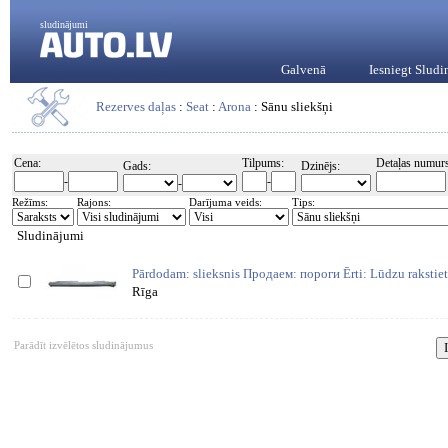
sludinājumi
Galvenā
Iesniegt Slud
Rezerves daļas
:
Seat
:
Arona
: Sānu sliekšņi
Cena:
Tilpums:
Detaļas numurs
Gads:
Dzinējs:
-
-
-
Režīms:
Rajons:
Darījuma veids:
Tips:
Sludinājumi
Pārdodam: slieksnis Продаем: пороги Ērti: Lūdzu raksti
Rīga
Parādīt izvēlētos sludinājumus