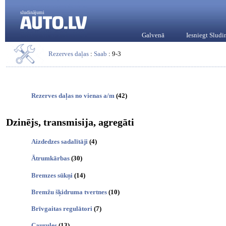
sludinājumi
Galvenā
Iesniegt Slud
Rezerves daļas
:
Saab
: 9-3
Rezerves daļas no vienas a/m
(42)
Dzinējs, transmisija, agregāti
Aizdedzes sadalītāji
(4)
Ātrumkārbas
(30)
Bremzes sūkņi
(14)
Bremžu šķidruma tvertnes
(10)
Brīvgaitas regulātori
(7)
Caurules
(13)