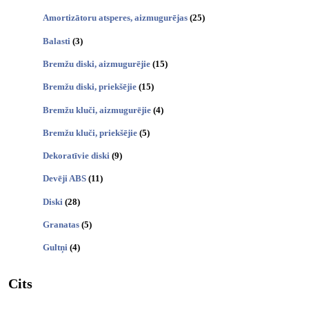
Amortizātoru atsperes, aizmugurējas
(25)
Balasti
(3)
Bremžu diski, aizmugurējie
(15)
Bremžu diski, priekšējie
(15)
Bremžu kluči, aizmugurējie
(4)
Bremžu kluči, priekšējie
(5)
Dekoratīvie diski
(9)
Devēji ABS
(11)
Diski
(28)
Granatas
(5)
Gultņi
(4)
Cits