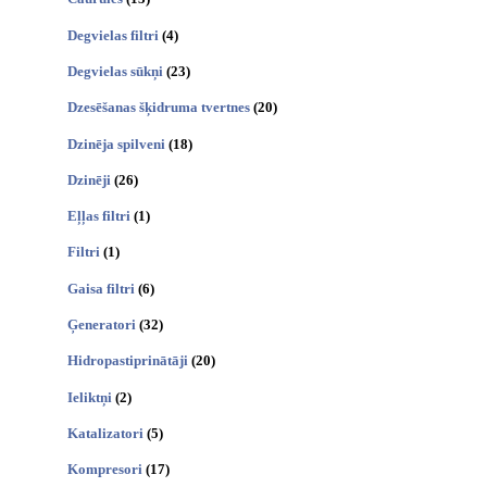
Degvielas filtri
(4)
Degvielas sūkņi
(23)
Dzesēšanas šķidruma tvertnes
(20)
Dzinēja spilveni
(18)
Dzinēji
(26)
Eļļas filtri
(1)
Filtri
(1)
Gaisa filtri
(6)
Ģeneratori
(32)
Hidropastiprinātāji
(20)
Ieliktņi
(2)
Katalizatori
(5)
Kompresori
(17)