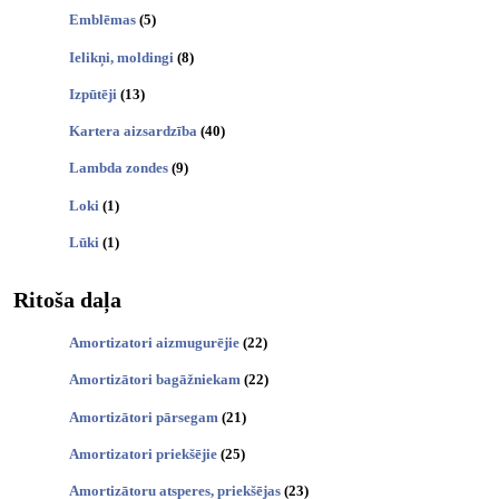
Emblēmas
(5)
Ielikņi, moldingi
(8)
Izpūtēji
(13)
Kartera aizsardzība
(40)
Lambda zondes
(9)
Loki
(1)
Lūki
(1)
Ritoša daļa
Amortizatori aizmugurējie
(22)
Amortizātori bagāžniekam
(22)
Amortizātori pārsegam
(21)
Amortizatori priekšējie
(25)
Amortizātoru atsperes, priekšējas
(23)