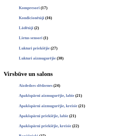
Kompresori
(17)
Kondicionētāji
(16)
Lādētāji
(2)
Lietus sensori
(1)
Lukturi priekšējie
(27)
Lukturi aizmugurējie
(30)
Virsbūve un salons
Aizdedzes slēdzenes
(24)
Apakšspārni aizmugurējie, labie
(21)
Apakšspārni aizmugurējie, kreisie
(21)
Apakšspārni priekšējie, labie
(21)
Apakšspārni priekšējie, kreisie
(22)
Bagāžnieki
(27)