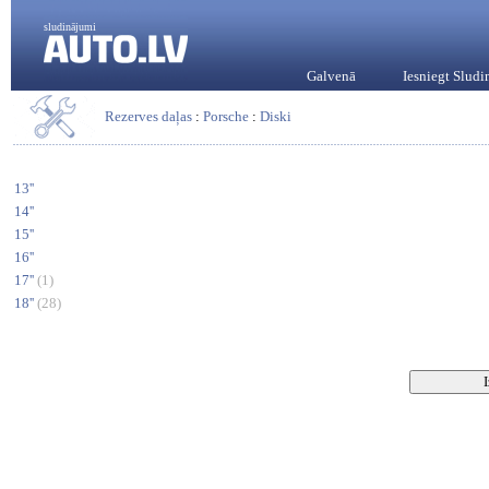
sludinājumi
Galvenā
Iesniegt Slud
Rezerves daļas
:
Porsche
:
Diski
13''
14''
15''
16''
17''
(1)
18''
(28)