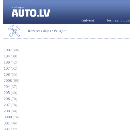
sludinājumi
Galvenā
Iesniegt Slud
Rezerves daļas
:
Peugeot
1007
(48)
104
(39)
106
(42)
107
(52)
108
(35)
2008
(60)
204
(37)
205
(40)
206
(70)
207
(78)
208
(58)
3008
(76)
301
(36)
304
(37)