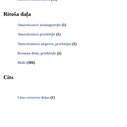
Ritoša daļa
Amortizatori aizmugurējie
(1)
Amortizatori priekšējie
(1)
Amortizātoru atsperes, priekšējas
(1)
Bremžu diski, priekšējie
(2)
Diski
(306)
Cits
Citas rezerves daļas
(1)