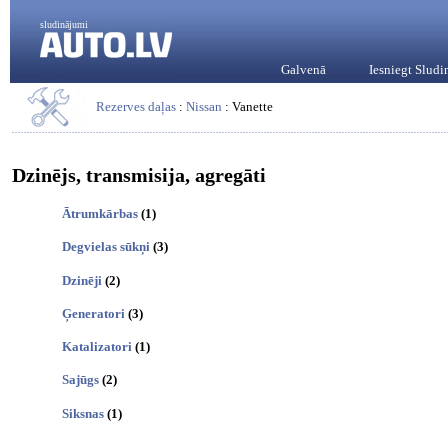
sludinājumi
Galvenā
Iesniegt Slud
Rezerves daļas
:
Nissan
: Vanette
Dzinējs, transmisija, agregāti
Ātrumkārbas
(1)
Degvielas sūkņi
(3)
Dzinēji
(2)
Ģeneratori
(3)
Katalizatori
(1)
Sajūgs
(2)
Siksnas
(1)