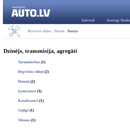
sludinājumi
Galvenā
Iesniegt Slud
Rezerves daļas
:
Nissan
: Stanza
Dzinējs, transmisija, agregāti
Ātrumkārbas
(1)
Degvielas sūkņi
(2)
Dzinēji
(2)
Ģeneratori
(3)
Katalizatori
(1)
Sajūgs
(1)
Siksnas
(1)