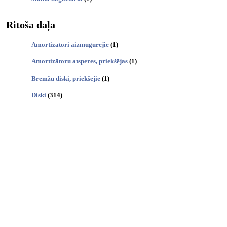
Ritoša daļa
Amortizatori aizmugurējie
(1)
Amortizātoru atsperes, priekšējas
(1)
Bremžu diski, priekšējie
(1)
Diski
(314)