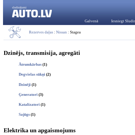
sludinājumi
Galvenā
Iesniegt Slud
Rezerves daļas
:
Nissan
: Stagea
Dzinējs, transmisija, agregāti
Ātrumkārbas
(1)
Degvielas sūkņi
(2)
Dzinēji
(1)
Ģeneratori
(3)
Katalizatori
(1)
Sajūgs
(1)
Elektrika un apgaismojums