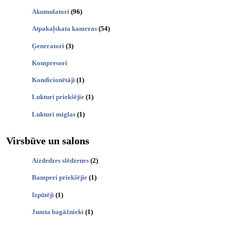
Akumulatori
(96)
Atpakaļskata kameras
(54)
Ģeneratori
(3)
Kompresori
Kondicionētāji
(1)
Lukturi priekšējie
(1)
Lukturi miglas
(1)
Virsbūve un salons
Aizdedzes slēdzenes
(2)
Bamperi priekšējie
(1)
Izpūtēji
(1)
Jumta bagāžnieki
(1)