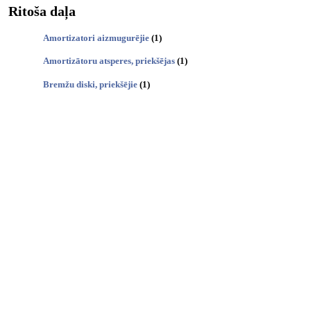
Ritoša daļa
Amortizatori aizmugurējie
(1)
Amortizātoru atsperes, priekšējas
(1)
Bremžu diski, priekšējie
(1)