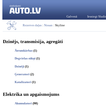
sludinājumi
Galvenā
Iesniegt Slud
Rezerves daļas
:
Nissan
: Skyline
Dzinējs, transmisija, agregāti
Ātrumkārbas
(1)
Degvielas sūkņi
(1)
Dzinēji
(1)
Ģeneratori
(2)
Katalizatori
(1)
Elektrika un apgaismojums
Akumulatori
(98)