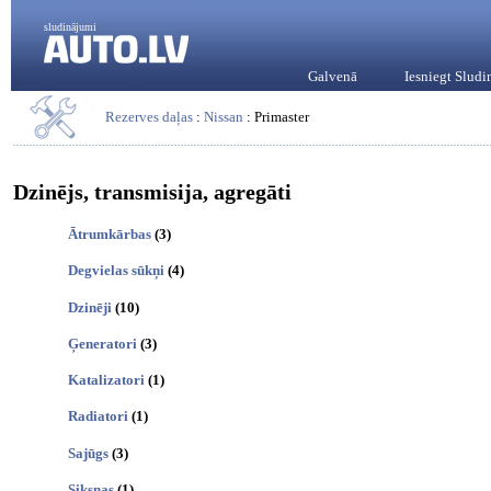
sludinājumi
Galvenā
Iesniegt Slud
Rezerves daļas
:
Nissan
: Primaster
Dzinējs, transmisija, agregāti
Ātrumkārbas
(3)
Degvielas sūkņi
(4)
Dzinēji
(10)
Ģeneratori
(3)
Katalizatori
(1)
Radiatori
(1)
Sajūgs
(3)
Siksnas
(1)