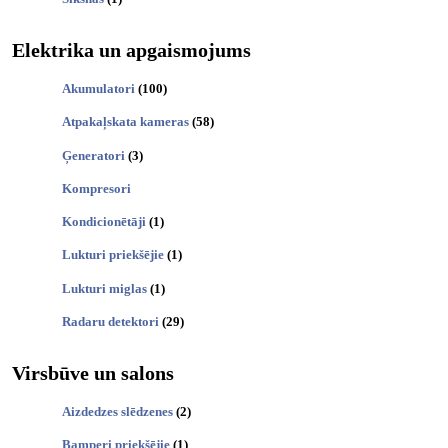
Elektrika un apgaismojums
Akumulatori
(100)
Atpakaļskata kameras
(58)
Ģeneratori
(3)
Kompresori
Kondicionētāji
(1)
Lukturi priekšējie
(1)
Lukturi miglas
(1)
Radaru detektori
(29)
Virsbūve un salons
Aizdedzes slēdzenes
(2)
Bamperi priekšējie
(1)